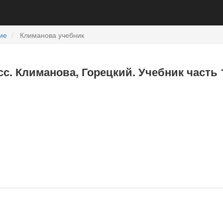
ие
Климанова учебник
с. Климанова, Горецкий. Учебник часть 1