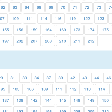
62
63
64
68
69
70
71
72
73
7
07
109
111
114
116
119
122
123
155
156
159
164
169
173
174
175
197
202
207
208
210
211
212
29
31
33
34
37
39
42
43
44
46
95
103
106
109
111
112
113
114
137
138
142
144
145
148
149
150
181
193
194
196
199
208
209
212