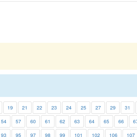
19
21
22
23
24
25
27
29
31
54
57
60
61
62
63
64
65
66
6
93
95
97
98
99
101
102
106
107