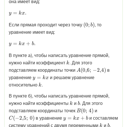
она имеет вид:
\displaystyle y = kx.
=
.
y
k
x
\displaystyle
Если прямая проходит через точку
, то
(
0
;
)
b
(0;b)
уравнение имеет вид:
\displaystyle y = kx + b.
=
+
.
y
k
x
b
В пункте а), чтобы написать уравнение прямой,
\displaystyle
нужно найти коэффициент
. Для этого
k
k
\displaystyle
подставляем координаты точки
в
(
0
,
6
;
−
2
,
4
)
A
A(0{,}6;\,-2{,}4)
\displaystyle
уравнение
и решаем уравнение
=
y
k
x
y = kx
\displaystyle
относительно
.
k
k
В пункте б), чтобы написать уравнение прямой,
\displaystyle
\displaystyle
нужно найти коэффициенты
и
. Для этого
k
b
k
b
\displaystyle
\displaystyl
подставляем координаты точек
и
(
0
;
4
)
B
B(0;\,4)
C(-2{,}5;\,0
\displaystyle
в уравнение
и составляем
(
−
2
,
5
;
0
)
=
+
C
y
k
x
b
y = kx + b
\displaysty
\display
систему уравнений с двумя переменными
и
,
k
b