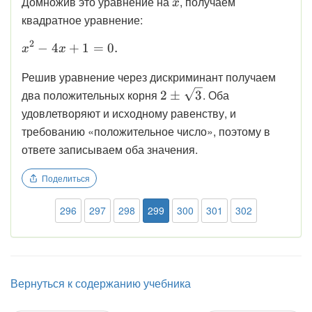
\displaystyle
Домножив это уравнение на
, получаем
x
x
квадратное уравнение:
2
\displaystyle x^{2} - 4x + 1 = 0.
−
4
+
1
=
0.
x
x
Решив уравнение через дискриминант получаем
\displaystyle
два положительных корня
. Оба
2
±
3
2 \pm
удовлетворяют и исходному равенству, и
\sqrt{3}
требованию «положительное число», поэтому в
ответе записываем оба значения.
Поделиться
296
297
298
299
300
301
302
Вернуться к содержанию учебника