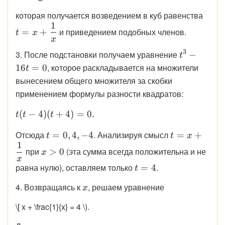
\disp
которая получается возведением в куб равенства
1
t = 
и приведением подобных членов.
=
+
t
x
\dfr
x
{x}
3
\displaysty
3. После подстановки получаем уравнение
−
t
t^{3} - 16t
, которое раскладывается на множители
16
=
0
t
= 0
вынесением общего множителя за скобки
применением формулы разности квадратов:
\displaystyle t(t - 4)(t+4) = 0.
(
−
4
)
(
+
4
)
=
0.
t
t
t
\displaystyle
\displaystyle
Отсюда
. Анализируя смысл
=
0
,
4
,
−
4
=
+
t
t
x
1
t = 0, 4, -4
t = x +
\displaystyle
при
(эта сумма всегда положительна и не
>
0
x
\dfrac{1}
x > 0
x
\displaystyle
равна нулю), оставляем только
.
=
4
{x}
t
t = 4
\displaystyle
4. Возвращаясь к
, решаем уравнение
x
x
\[ x + \frac{1}{x} = 4 \).