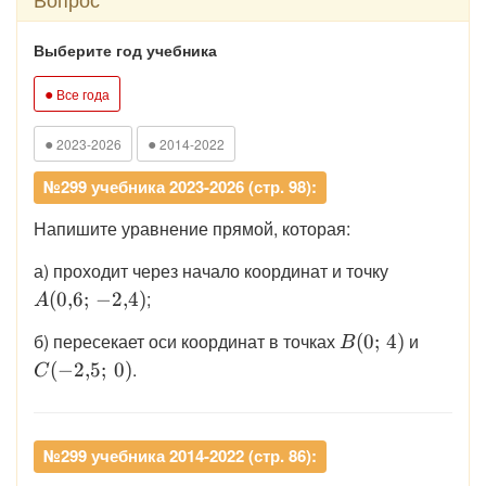
Выберите год учебника
●
Все года
●
●
2023-2026
2014-2022
№299 учебника 2023-2026 (стр. 98):
Напишите уравнение прямой, которая:
\displaysty
а) проходит через начало координат и точку
A(0{,}6;\,
;
(
0
,
6
;
−
2
,
4
)
A
\displaystyle
\displa
б) пересекает оси координат в точках
и
(
0
;
4
)
B
B(0;\,4)
C(-2{,}
.
(
−
2
,
5
;
0
)
C
№299 учебника 2014-2022 (стр. 86):