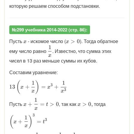
k
b
которую решаем способом подстановки.
№299 учебника 2014-2022 (стр. 86):
\displaystyle
\displaystyle
Пусть
- искомое число (
). Тогда обратное
>
0
x
x
1
x
x>0
\displaystyle
ему число равно
. Известно, что сумма этих
\dfrac{1}
x
чисел в 13 раз меньше суммы их кубов.
{x}
Составим уравнение:
1
1
\displaystyle
(
)
3
13
+
=
+
x
x
13\left(x +
3
x
x
\frac{1}
1
\displaystyle
\displaystyle
Пусть
, так как
тогда
+
=
>
0
>
0
,
{x}\right)
x
t
x
x + \frac{1}
x > 0,
x
= x^{3} +
{x}=t > 0
3
\displaystyle
1
\frac{1}
(
)
3
+
=
x
t
\left(x + \frac{1}
{x^{3}}
x
{x}\right)^3=t^3