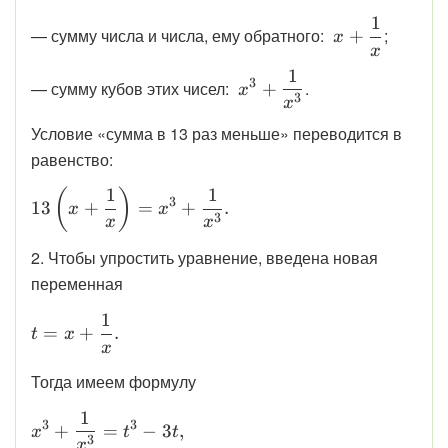
1
\displaystyle
— сумму числа и числа, ему обратного:
;
+
x
\;x +
x
\dfrac{1}
1
\displaystyle
3
— сумму кубов этих чисел:
.
+
x
{x}
3
\;x^{3} +
x
\dfrac{1}
Условие «сумма в 13 раз меньше» переводится в
{x^{3}}
равенство:
1
1
\displaystyle
(
)
3
13
+
=
+
.
x
x
13\left(x +
3
x
x
\frac{1}
2. Чтобы упростить уравнение, введена новая
{x}\right)
переменная
= x^{3} +
\frac{1}
1
\displaystyle t = x + \frac{1}{x}.
=
+
.
{x^{3}}.
t
x
x
Тогда имеем формулу
1
\displaystyle x^{3} + \frac{1}{x^{3}} = t^{3} - 
3
3
+
=
−
3
,
x
t
t
3
x