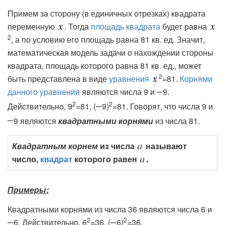
Примем за сторону (в единичных отрезках) квадрата
переменную
. Тогда
площадь квадрата
будет равна
2
, а по условию его площадь равна 81 кв. ед. Значит,
математическая модель задачи о нахождении стороны
квадрата, площадь которого равна 81 кв. ед., может
2
быть представлена в виде
уравнения
=81.
Корнями
данного уравнения
являются числа 9 и
9.
2
2
Действительно, 9
=81, (
9)
=81. Говорят, что числа 9 и
9 являются
квадратными корнями
из числа 81.
Квадратным корнем
из числа
называют
число,
квадрат
которого равен
.
Примеры:
Квадратными корнями из числа 36 являются числа 6 и
2
2
6. Действительно, 6
=36, (
6)
=36.