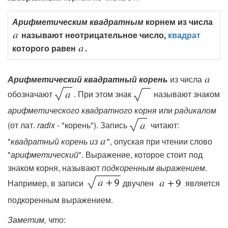
Арифметическим квадратным
корнем из числа
называют неотрицательное число,
квадрат
которого равен
.
Арифметический квадратный корень
из числа
обозначают
. При этом знак
называют знаком
арифметического квадратного корня
или
радикалом
(от лат.
radix
- "корень"). Запись
читают:
"
квадратный корень из
", опуская при чтении слово
"
арифметический
". Выражение, которое стоит под
знаком корня, называют
подкоренным выражением
.
Например, в записи
двучлен
является
подкоренным выражением.
Заметим, что
: