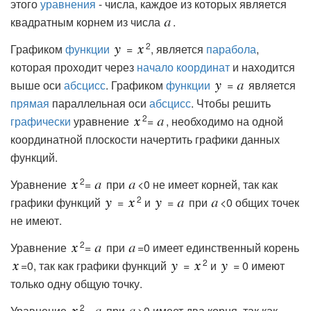
этого
уравнения
- числа, каждое из которых является
квадратным корнем из числа
.
2
Графиком
функции
=
, является
парабола
,
которая проходит через
начало координат
и находится
выше оси
абсцисс
. Графиком
функции
=
является
прямая
параллельная оси
абсцисс
. Чтобы решить
2
графически
уравнение
=
, необходимо на одной
координатной плоскости начертить графики данных
функций.
2
Уравнение
=
при
<0 не имеет корней, так как
2
графики функций
=
и
=
при
<0 общих точек
не имеют.
2
Уравнение
=
при
=0 имеет единственный корень
2
=0, так как графики функций
=
и
= 0 имеют
только одну общую точку.
2
Уравнение
=
при
>0 имеет два корня, так как