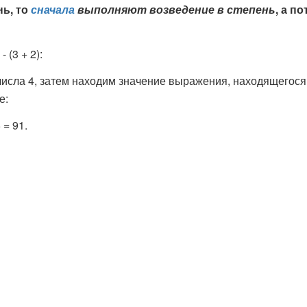
ь, то
сначала
выполняют возведение в степень
, а п
- (3 + 2):
исла 4, затем находим значение выражения, находящегося 
е:
5 = 91.