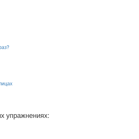
раз?
лицах
х упражнениях: