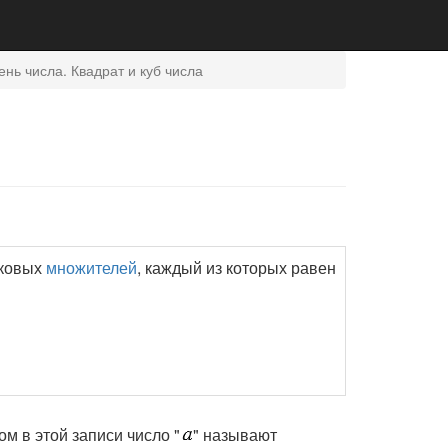
ень числа. Квадрат и куб числа
аковых
множителей
, каждый из которых равен
том в этой записи число "
" называют