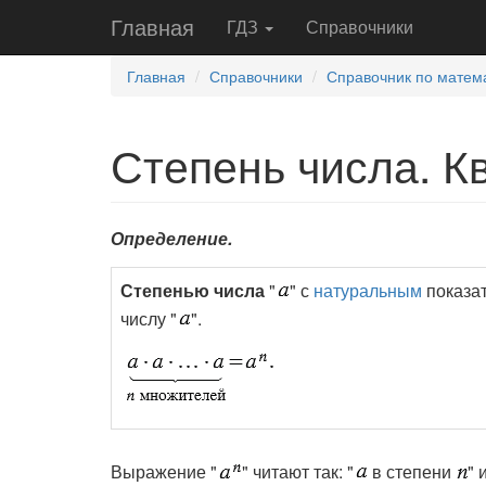
Главная
ГДЗ
Справочники
Главная
Справочники
Справочник по матема
Степень числа. К
Определение.
Степенью числа
"
" с
натуральным
показат
числу "
".
Выражение "
" читают так: "
в степени
" 