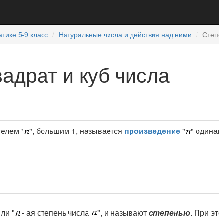
тике 5-9 класс
Натуральные числа и действия над ними
Степ
вадрат и куб числа
елем "
", большим 1, называется
произведение
"
" один
или "
- ая степень числа
", и называют
степенью
. При э