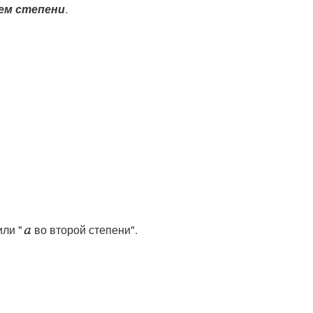
ем степени
.
или "
во второй степени".