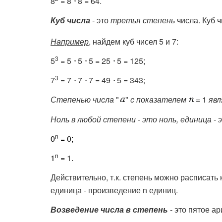
8
= 8
8 = 64.
Куб числа
- это
третья степень
числа. Куб 
Например
, найдем куб чисел 5 и 7:
3
5
= 5
5
5 = 25
5 = 125;
3
7
= 7
7
7 = 49
5 = 343;
Степенью числа
"
"
с показателем
= 1
явл
Ноль в любой степени - это ноль, единица - 
n
0
= 0;
n
1
= 1.
Действительно, т.к. степень можно расписать 
единица - произведение n единиц.
Возведение числа в степень
- это пятое а