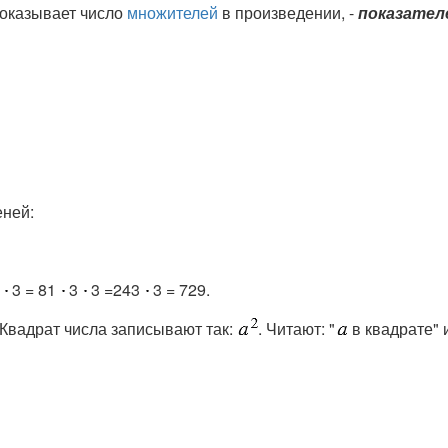
 показывает число
множителей
в произведении, -
показател
ней:
3 = 81
3
3 =243
3 = 729.
 Квадрат числа записывают так:
. Читают: "
в квадрате" 