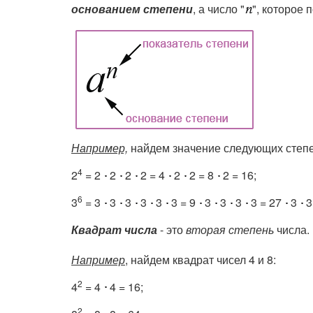
основанием степени
, а число "
", которое
Например,
найдем значение следующих степе
4
2
= 2
2
2
2 = 4
2
2 = 8
2 = 16;
6
3
= 3
3
3
3
3
3 = 9
3
3
3
3 = 27
3
3
Квадрат числа
- это
вторая степень
числа.
Например
,
найдем квадрат чисел 4 и 8:
2
4
= 4
4 = 16;
2