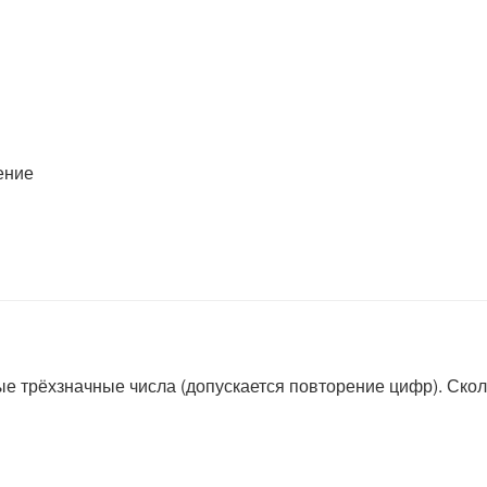
ение
жные трёхзначные числа (допускается повторение цифр). Ско