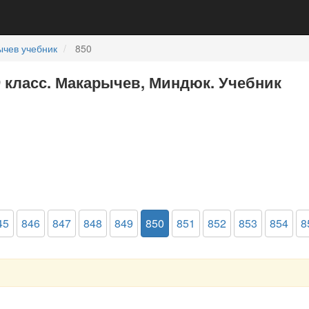
чев учебник
850
9 класс. Макарычев, Миндюк. Учебник
45
846
847
848
849
850
851
852
853
854
8