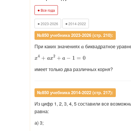
●
Все года
●
●
2023-2026
2014-2022
№850 учебника 2023-2026 (стр. 210):
\displaystyle
При каких значениях
биквадратное уравн
a
a
4
2
\displaystyle
+
+
−
1
=
0
x
a
x
a
x^4+ax^2+a-
имеет только два различных корня?
1=0
№850 учебника 2014-2022 (стр. 217):
Из цифр 1, 2, 3, 4, 5 составили все возмо
равна:
а) 3;