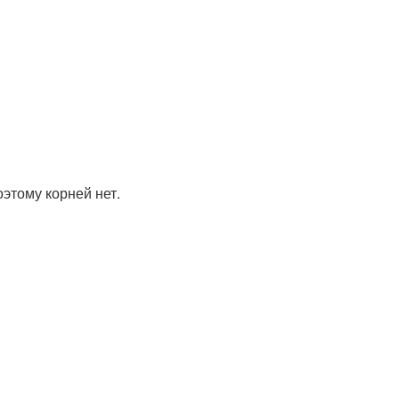
style
оэтому корней нет.