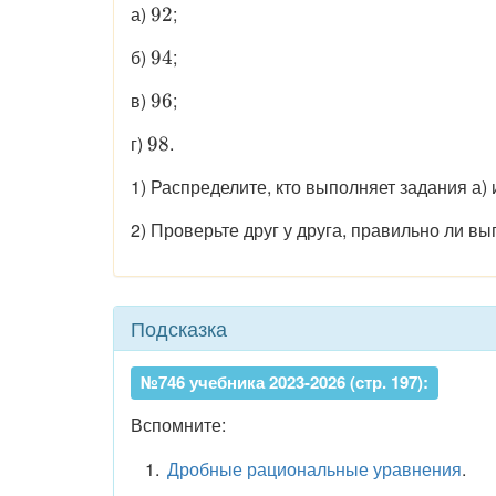
\displaystyle
а)
;
92
92
\displaystyle
б)
;
94
94
\displaystyle
в)
;
96
96
\displaystyle
г)
.
98
98
1) Распределите, кто выполняет задания а) и 
2) Проверьте друг у друга, правильно ли в
Подсказка
№746 учебника 2023-2026 (стр. 197):
Вспомните:
Дробные рациональные уравнения
.