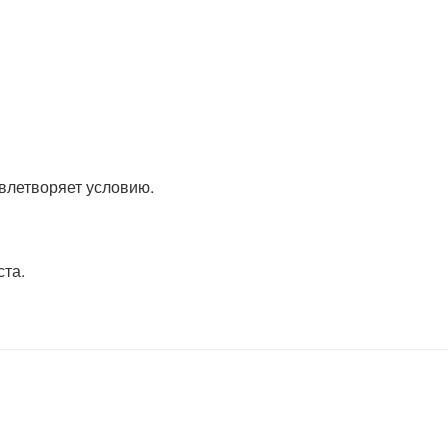
dot5}=\frac{300}{10} = 30
овлетворяет условию.
ста.