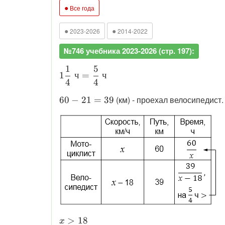
●
Все года
●
●
2023-2026
2014-2022
№746 учебника 2023-2026 (стр. 197):
1
5
\displaystyle 1\dfrac{1}{4}\text{ ч}=
1
ч
=
ч
4
4
\displaystyle
(км) - проехал велосипедист.
60
−
21
=
39
60 - 21 = 39
\displaystyle
>
18
x