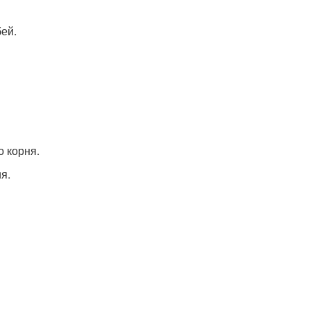
ей.
 корня.
я.