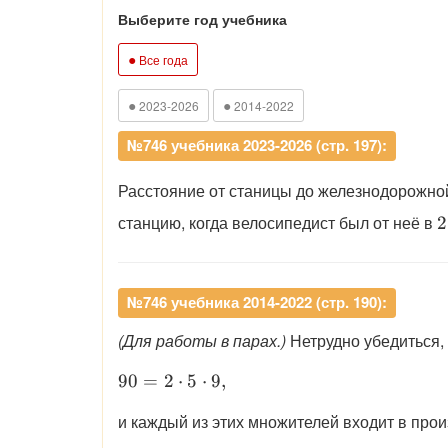
Выберите год учебника
●
Все года
●
●
2023-2026
2014-2022
№746 учебника 2023-2026 (стр. 197):
Расстояние от станицы до железнодорожно
\
станцию, когда велосипедист был от неё в
2
2
№746 учебника 2014-2022 (стр. 190):
(Для работы в парах.)
Нетрудно убедиться,
\displaystyle 90 = 2 \cdot 5 \cdot 9,
90
=
2
⋅
5
⋅
9
,
и каждый из этих множителей входит в про