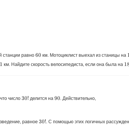
\displaystyle
й станции равно
км. Мотоциклист выехал из станицы на
60
60
displaystyle
\d
км. Найдите скорость велосипедиста, если она была на
1
1
1
1
\displaystyle
\displaystyle
 что число
делится на
. Действительно,
30
!
90
30!
90
\displaystyle
изведение, равное
. С помощью этих логичных рассужден
30
!
30!