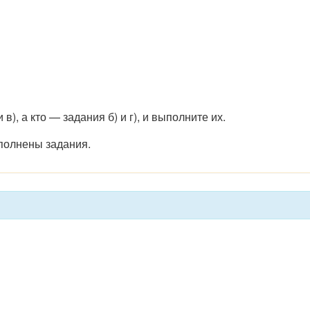
в), а кто — задания б) и г), и выполните их.
ыполнены задания.