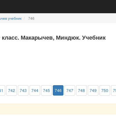
чев учебник
746
9 класс. Макарычев, Миндюк. Учебник
41
742
743
744
745
746
747
748
749
750
7