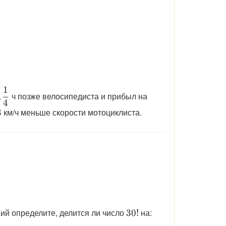
1
\displaystyle
ч позже велосипедиста и прибыл на
1
4
1\dfrac{1}
isplaystyle
км/ч меньше скорости мотоциклиста.
8
{4}
8
\displaystyle
ий определите, делится ли число
на:
30
!
30!