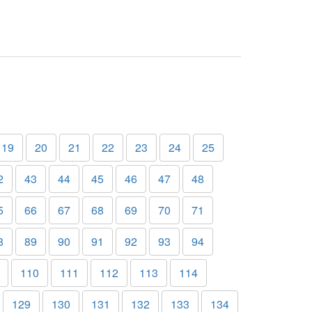
19
20
21
22
23
24
25
2
43
44
45
46
47
48
5
66
67
68
69
70
71
8
89
90
91
92
93
94
110
111
112
113
114
129
130
131
132
133
134