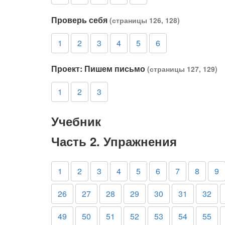
Проверь себя
(страницы 126, 128)
1
2
3
4
5
6
Проект: Пишем письмо
(страницы 127, 129)
1
2
3
Учебник
Часть 2. Упражнения
1
2
3
4
5
6
7
8
9
26
27
28
29
30
31
32
49
50
51
52
53
54
55