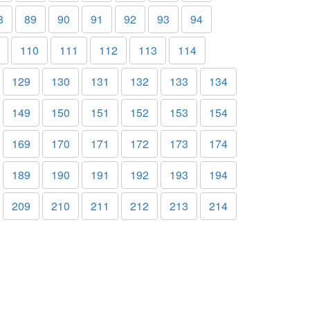
8
89
90
91
92
93
94
110
111
112
113
114
129
130
131
132
133
134
149
150
151
152
153
154
169
170
171
172
173
174
189
190
191
192
193
194
209
210
211
212
213
214