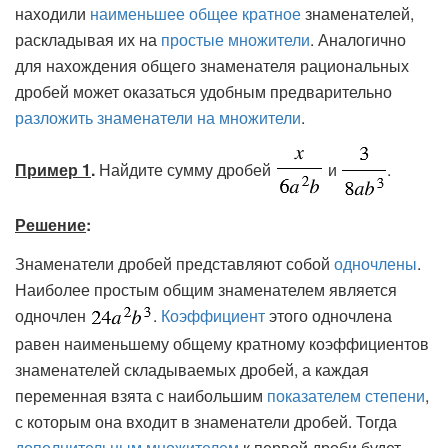
находили
наименьшее общее кратное
знаменателей,
раскладывая их на
простые множители
. Аналогично
для нахождения общего знаменателя рациональных
дробей может оказаться удобным предварительно
разложить знаменатели на множители
.
Пример 1
.
Найдите сумму дробей
и
.
Решение
:
Знаменатели дробей представляют собой
одночлены
.
Наиболее простым общим знаменателем является
одночлен
.
Коэффициент
этого одночлена
равен наименьшему общему кратному коэффициентов
знаменателей складываемых дробей, а каждая
переменная взята с наибольшим
показателем степени
,
с которым она входит в знаменатели дробей. Тогда
дополнительным множителем
к первой дроби будет