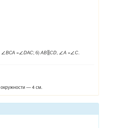
и
ВСА
=
DАС
; б)
АВ
СD
,
А =
С
.
 окружности
— 4
см.