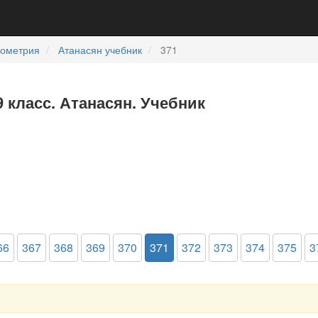
еометрия
Атанасян учебник
371
9 класс. Атанасян. Учебник
66
367
368
369
370
371
372
373
374
375
3