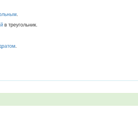
ольным
.
ой
в треугольник.
дратом
.