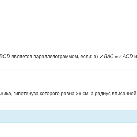
ВСD
является параллелограммом, если: а)
ВАС
=
АСD
ьника,
гипотенуза
которого равна 26
см, а радиус вписанной