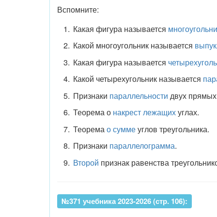
Вспомните:
Какая фигура называется
многоугольн
Какой многоугольник называется
выпу
Какая фигура называется
четырехугол
Какой четырехугольник называется
пар
Признаки
параллельности
двух прямых
Теорема о
накрест лежащих
углах.
Теорема
о сумме
углов треугольника.
Признаки
параллелограмма
.
Второй
признак равенства треугольник
№371 учебника 2023-2026 (стр. 106):