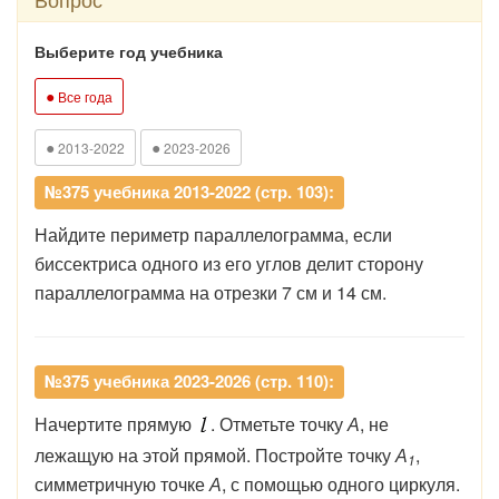
Выберите год учебника
●
Все года
●
●
2013-2022
2023-2026
№375 учебника 2013-2022 (стр. 103):
Найдите периметр параллелограмма, если
биссектриса одного из его углов делит сторону
параллелограмма на отрезки 7 см и 14 см.
№375 учебника 2023-2026 (стр. 110):
Начертите
прямую
.
Отметьте
точку
А
,
не
лежащую
на
этой
прямой.
Постройте
точку
А
,
1
симметричную
точке
А
,
с
помощью
одного
циркуля.