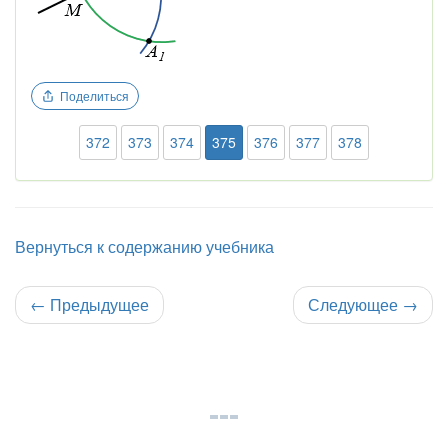
Поделиться
372
373
374
375
376
377
378
Вернуться к содержанию учебника
←
Предыдущее
Следующее
→