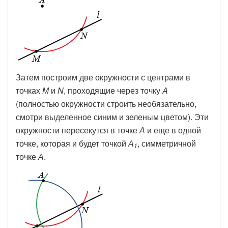
Затем построим две окружности с центрами в
точках
М
и
N
, проходящие через точку
A
(полностью окружности строить необязательно,
смотри выделенное синим и зеленым цветом). Эти
окружности пересекутся в точке
А
и еще в одной
точке, которая и будет точкой
А
, симметричной
1
точке
А
.