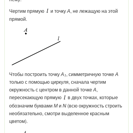
Чертим прямую
и точку
А
, не лежащую на этой
прямой.
Чтобы построить точку
А
, симметричную точке
А
1
только с помощью циркуля, сначала чертим
окружность с центром в данной точке
А
,
пересекающую прямую
в двух точках, которые
обозначим буквами
М
и
N
(всю окружность строить
необязательно, смотри выделенное красным
цветом).