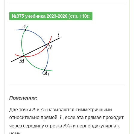
№375 учебника 2023-2026 (стр. 110):
Пояснения:
Две
точки
А
и
А
называются
симметрич
ными
1
относительно
прямой
,
если
эта
прямая
проходит
через
середину
отрезка
АА
и
перпендикулярна
к
1
нему.