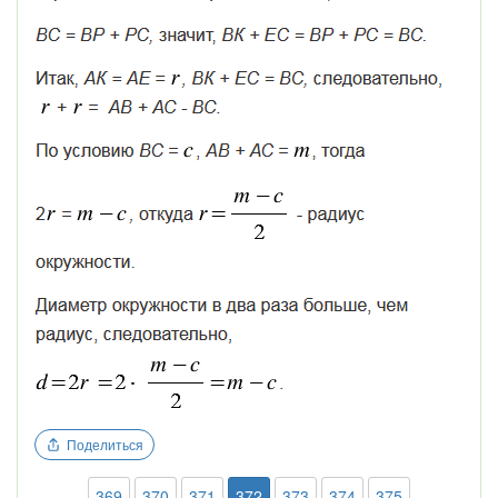
Поделиться
369
370
371
372
373
374
375