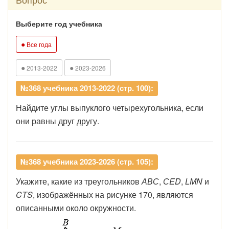
Выберите год учебника
●
Все года
●
●
2013-2022
2023-2026
№368 учебника 2013-2022 (стр. 100):
Найдите углы выпуклого четырехугольника, если
они равны друг другу.
№368 учебника 2023-2026 (стр. 105):
Укажите,
какие
из
треугольников
АВС
,
СED
,
LMN
и
CTS
,
изображённых
на
рисунке
170,
являются
описанными
около окружности.