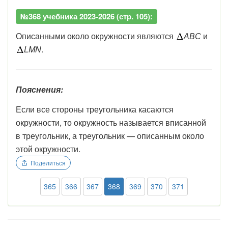
№368 учебника 2023-2026 (стр. 105):
Описанными около окружности являются
АВС
и
LMN
.
Пояснения:
Если
все
стороны
треугольника
касаются
окружности,
то
окружность
называется
вписан
ной
в
треугольник,
а
треугольник
—
описан
ным
около
этой
окружности.
Поделиться
365
366
367
368
369
370
371