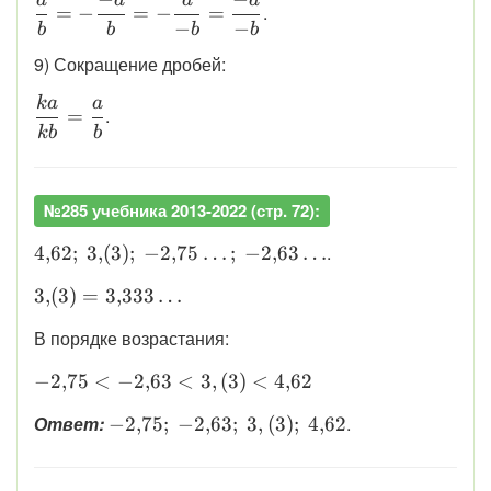
a
a
a
a
\displaystyle
.
=
−
=
−
=
−
−
\frac{a}{b}
b
b
b
b
= -\frac{-a}
9) Сокращение дробей:
{b} = -
ka
a
\displaystyle
\frac{a}{-
.
=
\frac{ka}
b} =\frac{-
kb
b
{kb} =
a}{-b}
\frac{a}{b}
№285 учебника 2013-2022 (стр. 72):
\displaystyle
.
4
,
62
;
3
,
(
3
)
;
−
2
,
75
…
;
−
2
,
63
…
4{,}62;\ 3{,}
\displaystyle
3
,
(
3
)
=
3
,
333
…
(3);\
3{,}(3) =
-2{,}75\ldots;\
В порядке возрастания:
3{,}333\ldots
-2{,}63\ldots
\displaystyle
−
2
,
75
<
−
2
,
63
<
3
,
(
3
)
<
4
,
62
-2{,}75 <
\displaystyle
Ответ:
.
−
2
,
75
;
−
2
,
63
;
3
,
(
3
)
;
4
,
62
-2{,}63 < 3,
-2{,}75;\
(3) < 4{,}62
-2{,}63;\ 3,