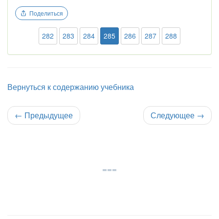
-2{,}75 <
Поделиться
-2{,}63 <
3{,}333\ldots
282
283
284
285
286
287
288
< 4{,}62
Вернуться к содержанию учебника
←
Предыдущее
Следующее
→