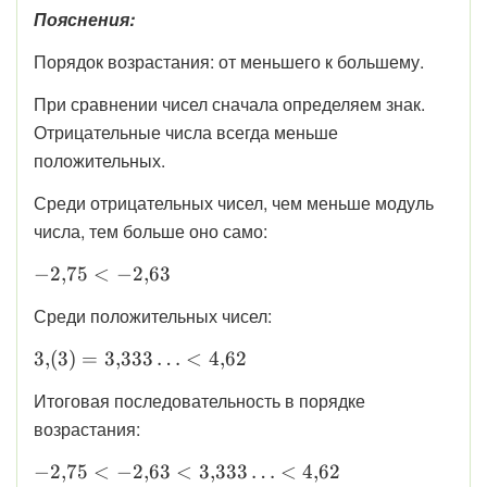
(3);\ 4{,}62
Пояснения:
Порядок возрастания: от меньшего к большему.
При сравнении чисел сначала определяем знак.
Отрицательные числа всегда меньше
положительных.
Среди отрицательных чисел, чем меньше модуль
числа, тем больше оно само:
\displaystyle
−
2
,
75
<
−
2
,
63
-2{,}75 <
Среди положительных чисел:
-2{,}63
\displaystyle
3
,
(
3
)
=
3
,
333
…
<
4
,
62
3{,}(3) =
Итоговая последовательность в порядке
3{,}333\ldots
возрастания:
< 4{,}62
\displaystyle
−
2
,
75
<
−
2
,
63
<
3
,
333
…
<
4
,
62