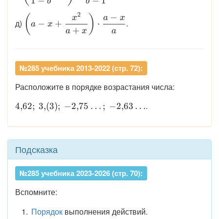
1
−
−
1
b
b
\dfrac{a -
\dfrac{b}{a
{1 - b} -
2
1}{a^2 + a
−
\displaystyle
(
)
x
a
x
+ b}\right)
b\right) :
д)
.
−
+
⋅
a
x
+ 1} +
\left(a - x +
+
a
x
a
\dfrac{3b + 3}
\dfrac{2}{1
\dfrac{x^2}
{b - 1}
- a}
{a +
x}\right)
№285 учебника 2013-2022 (стр. 72):
\cdot
\dfrac{a -
Расположите в порядке возрастания числа:
x}{a}
\displaystyle
.
4
,
62
;
3
,
(
3
)
;
−
2
,
75
…
;
−
2
,
63
…
4{,}62;\ 3{,}
(3);\
-2{,}75\ldots;\
Подсказка
-2{,}63\ldots
№285 учебника 2023-2026 (стр. 70):
Вспомните:
Порядок
выполнения действий.