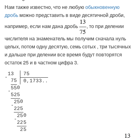
Нам также известно, что не любую
обыкновенную
дробь
можно представить в виде десятичной дроби,
например, если нам дана дробь
, то при делении
числителя на знаменатель мы получим сначала нуль
целых, потом одну десятую, семь сотых , три тысячных
и дальше при делении все время будут повторятся
остаток 25 и в частном цифра 3.
1
3
7
5
-
7
5
0
,
1
7
3
3
.
.
0
5
5
-
5
2
5
0
2
5
-
2
2
5
0
2
5
-
2
2
5
2
5