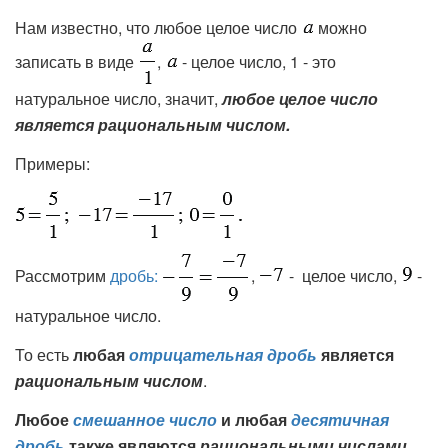
Нам известно, что любое целое число
можно
записать в виде
,
- целое число, 1 - это
натуральное число, значит,
любое целое число
является рациональным числом.
Примеры:
Рассмотрим
дробь:
,
- целое число,
-
натуральное число.
То есть
любая
отрицательная дробь
является
рациональным числом
.
Любое
смешанное число
и любая
десятичная
дробь
также являются
рациональными числами
.