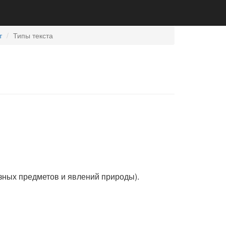
т
Типы текста
разных предметов и явлений природы).