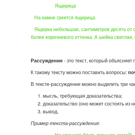
Ящерица
На камне греется ящерица.
Ящерка небольшая, сантиметров десять от ос
более коричневого оттенка. А шейка светлая, 
Рассуждение
- это текст, который объясняет
К такому тексту можно поставить вопросы:
по
В тексте-рассуждении можно выделить три ча
мысль, требующая доказательства;
доказательство (оно может состоять из н
вывод.
Пример текста-рассуждения:
Не спешите брать птенцов домой!