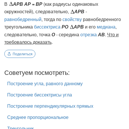
В
АРВ АР = ВР
(как радиусы одинаковых
окружностей), следовательно,
АРВ
-
равнобедренный
, тогда по
свойству
равнобедренного
треугольника
биссектриса
РО
АРВ
и его
медиана
,
следовательно, точка
О
- середина
отрезка
АВ
.
Что и
требовалось доказать
.
Поделиться
Советуем посмотреть:
Построение угла, равного данному
Построение биссектрисы угла
Построение перпендикулярных прямых
Среднее пропорциональное
Треугольник