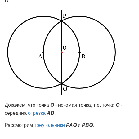
О
.
Докажем
, что точка
О
- искомая точка, т.е. точка
О
-
середина
отрезка
АВ
.
Рассмотрим
треугольники
РАQ
и
РВQ
.