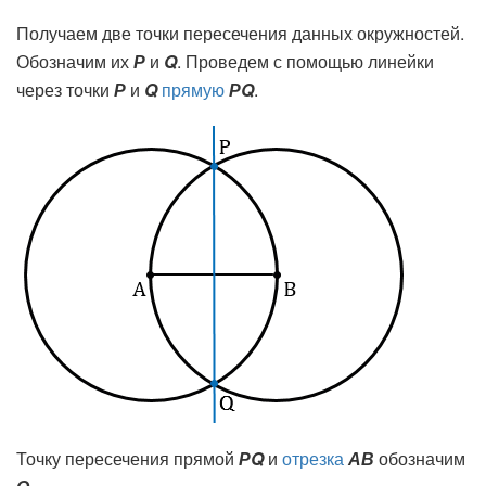
Получаем две точки пересечения данных окружностей.
Обозначим их
Р
и
Q
. Проведем с помощью линейки
через точки
Р
и
Q
прямую
РQ
.
Точку пересечения прямой
РQ
и
отрезка
АВ
обозначим