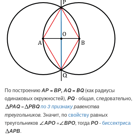
По построению
АР = ВР, АQ = BQ
(как радиусы
одинаковых окружностей),
PQ
- общая, следовательно,
РАQ
=
РВQ
по 3 признаку
равенства
треугольников.
Значит, по
свойству
равных
треугольников
АРО
=
ВРО
, тогда
РО
-
биссектриса
АРВ
.