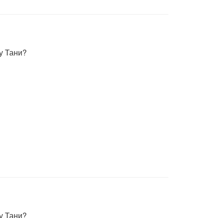
у Тани?
у Тани?