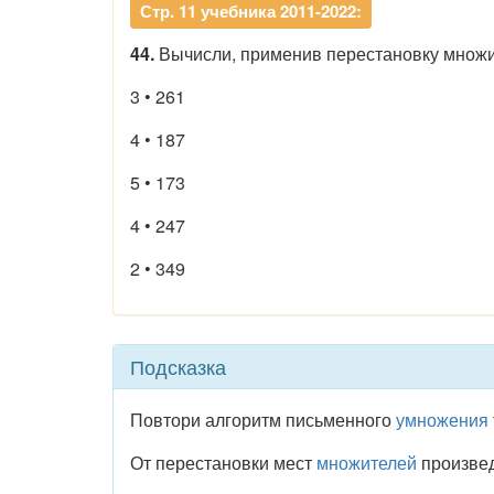
Стр. 11 учебника 2011-2022:
44.
Вычисли, применив перестановку множи
3 • 261
4 • 187
5 • 173
4 • 247
2 • 349
Подсказка
Повтори алгоритм письменного
умножения
От перестановки мест
множителей
произвед