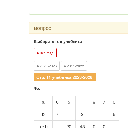
Вопрос
Выберите год учебника
●
Все года
●
●
2023-2026
2011-2022
Стр. 11 учебника 2023-2026:
46.
a
6
5
9
7
0
b
7
8
5
a • b
20
48
9
0