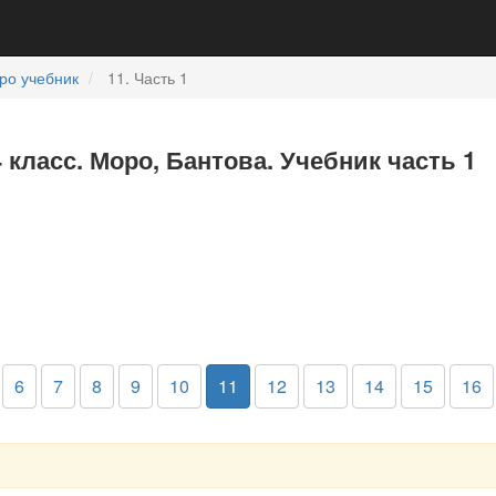
ро учебник
11. Часть 1
 класс. Моро, Бантова. Учебник часть 1
6
7
8
9
10
11
12
13
14
15
16