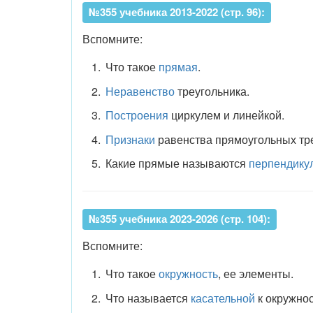
№355 учебника 2013-2022 (стр. 96):
Вспомните:
Что такое
прямая
.
Неравенство
треугольника.
Построения
циркулем и линейкой.
Признаки
равенства прямоугольных тре
Какие прямые называются
перпендику
№355 учебника 2023-2026 (стр. 104):
Вспомните:
Что такое
окружность
, ее элементы.
Что называется
касательной
к окружнос