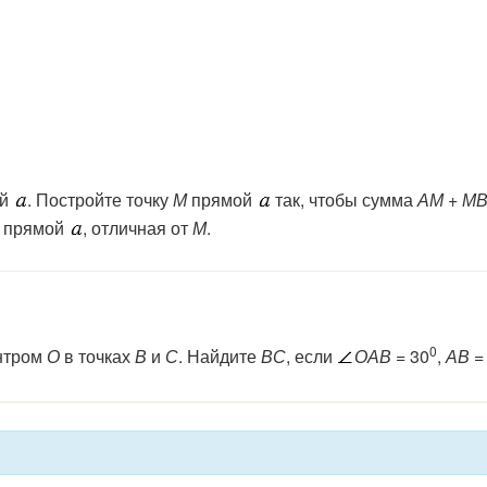
ой
. Постройте точку
М
прямой
так, чтобы сумма
АМ + М
а прямой
, отличная от
М
.
0
ентром
О
в точках
В
и
С
. Найдите
ВС
, если
ОАВ
= 30
,
АВ
= 