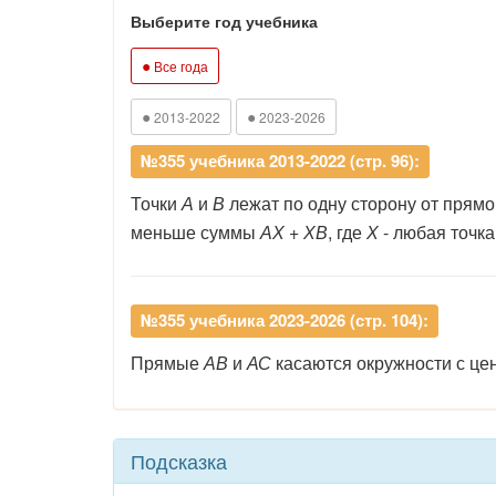
Выберите год учебника
●
Все года
●
●
2013-2022
2023-2026
№355 учебника 2013-2022 (стр. 96):
Точки
А
и
В
лежат по одну сторону от прям
меньше суммы
АХ + ХВ
, где
Х
- любая точк
№355 учебника 2023-2026 (стр. 104):
Прямые
АВ
и
АС
касаются окружности с ц
Подсказка