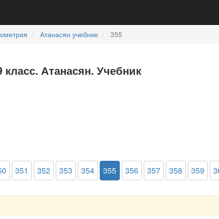
еометрия
Атанасян учебник
355
9 класс. Атанасян. Учебник
50
351
352
353
354
355
356
357
358
359
3