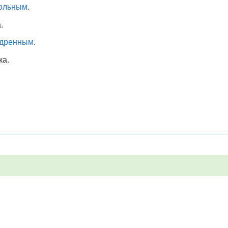
ольным
.
.
дренным
.
ка.