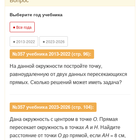
Выберите год учебника
●
Все года
●
●
2013-2022
2023-2026
№357 учебника 2013-2022 (стр. 96):
На данной окружности постройте точку,
равноудаленную от двух данных пересекающихся
прямых. Сколько решений может иметь задача?
№357 учебника 2023-2026 (стр. 104):
Дана
окружность
с
центром
в
точке
О
.
Прямая
пересекает
окружность
в
точках
A
и
H
.
Найдите
расстояние
от
точки
О
до
прямой,
если
AH
=
8
см,