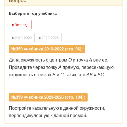
Выберите год учебника
●
Все года
●
●
2013-2022
2023-2026
№359 учебника 2013-2022 (стр. 96):
Дана окружность с центром
О
и точка
А
вне ее.
Проведите через точку
А
прямую, пересекающую
окружность в точках
В
и
С
таких, что
АВ = ВС
.
№359 учебника 2023-2026 (стр. 104):
Постройте
касательную
к
данной
окружности,
перпендику
лярную
к
данной
прямой.