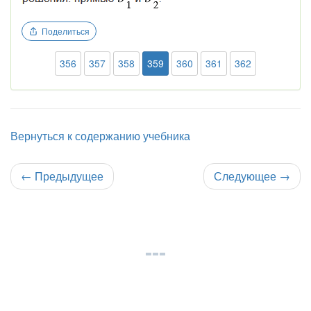
Поделиться
356
357
358
359
360
361
362
Вернуться к содержанию учебника
←
Предыдущее
Следующее
→