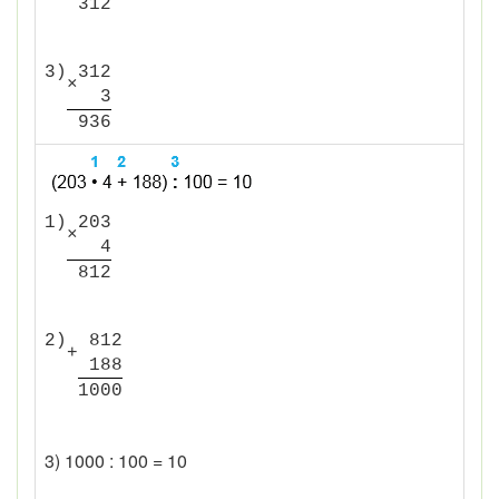
3
1
2
3)
3
1
2
×
3
9
3
6
1)
2
0
3
×
4
8
1
2
2)
8
1
2
+
1
8
8
1
0
0
0
3) 1000 : 100 = 10