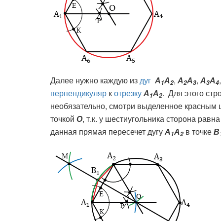
Далее нужно каждую из
дуг
А
А
,
А
А
,
А
А
1
2
2
3
3
4
перпендикуляр
к
отрезку
А
А
. Для этого стр
1
2
необязательно, смотри выделенное красным ц
точкой
О
, т.к. у шестиугольника сторона равн
данная прямая пересечет дугу
А
А
в точке
В
1
2