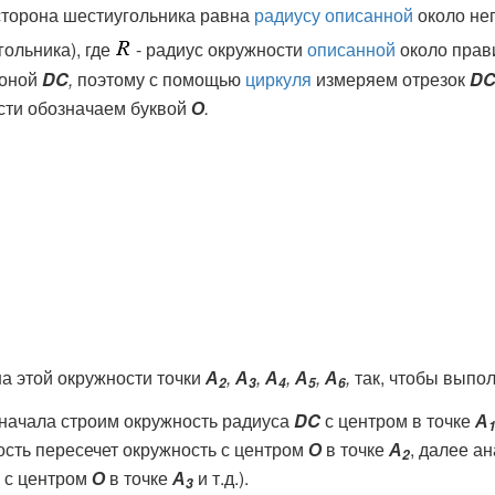
сторона шестиугольника равна
радиусу
описанной
около нег
ольника), где
- радиус окружности
описанной
около прав
роной
DC
,
поэтому с помощью
циркуля
измеряем отрезок
D
ти обозначаем буквой
О
.
на этой окружности точки
А
,
А
,
А
,
А
,
А
,
так, чтобы выпо
2
3
4
5
6
 сначала строим окружность радиуса
DC
с центром в точке
А
сть пересечет окружность с центром
О
в точке
А
, далее а
2
ь с центром
О
в точке
А
и т.д.).
3