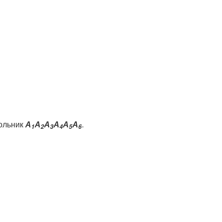
ольник
А
А
А
А
А
А
.
1
2
3
4
5
6