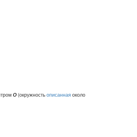
нтром
О
(окружность
описанная
около