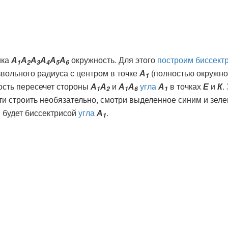
ика
А
А
А
А
А
А
окружность. Для этого
построим биссект
1
2
3
4
5
6
звольного радиуса с центром в точке
А
(полностью окружнос
1
ость пересечет стороны
А
А
и
А
А
угла
А
в точках
Е
и
К
.
1
2
1
6
1
и строить необязательно, смотри выделенное синим и зеле
и будет биссектрисой
угла
А
.
1