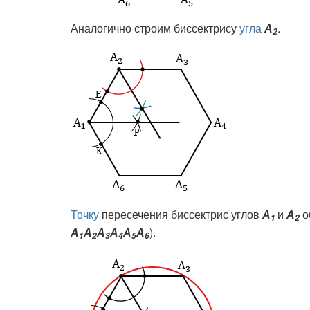
Аналогично строим биссектрису
угла
А
.
2
Точку
пересечения биссектрис углов
А
и
А
о
1
2
А
А
А
А
А
А
).
1
2
3
4
5
6