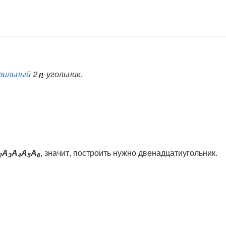
вильный
2
-угольник.
А
А
А
А
, значит, построить нужно двенадцатиугольник.
2
3
4
5
6