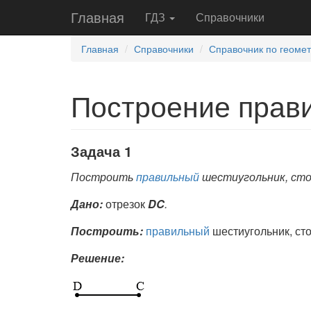
Главная
ГДЗ
Справочники
Главная
Справочники
Справочник по геомет
Построение прав
Задача 1
Построить
правильный
шестиугольник, сто
Дано:
отрезок
DC
.
Построить:
правильный
шестиугольник, ст
Решение: