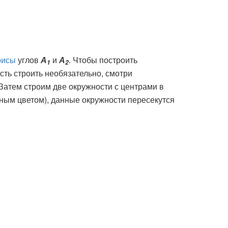
рисы
углов
А
и
А
. Чтобы построить
1
2
ть строить необязательно, смотри
 Затем строим две окружности с центрами в
ным цветом), данные окружности пересекутся