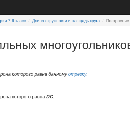
рии 7-9 класс
Длина окружности и площадь круга
Построение
ильных многоугольнико
рона которого равна данному
отрезку
.
орона которого равна
DC
.