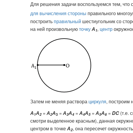
Для решения задачи воспользуемся тем, что 
для вычисления стороны
правильного многоуг
построить
правильный
шестиугольник со сто
на ней произвольную
точку
А
,
центр
окружнос
1
Затем не меняя раствора
циркуля
, построим 
А
А
=
А
А
=
А
А
=
А
А
=
А
А
=
DC
(т.е.
3
1
2
2
3
4
4
5
5
6
смотри выделенное красным), данная окружно
центром в точке
А
, она пересечет окружност
2