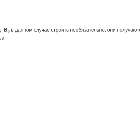
,
В
в данном случае строить необязательно, они получают
5
6
ра
.