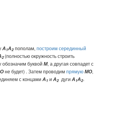
у
А
А
пополам,
построим серединный
1
2
А
(полностью окружность строить
2
ну обозначим буквой
М
, а другая совпадет с
О
не будет) . Затем проводим
прямую
МО
,
единяем с концами
А
и
А
дуги
А
А
.
1
2
1
2