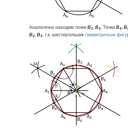
Аналогично находим точки
В
,
В
. Точки
В
,
В
2
3
4
В
,
В
, т.к. шестиугольник
симметричная фигу
2
3