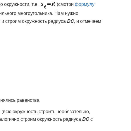
о окружности, т.е.
(смотри
формулу
ильного многоугольника. Нам нужно
C
и строим окружность радиуса
DC
,
и отмечаем
лнялись равенства
(всю окружность строить необязательно,
1
налогично строим окружность радиуса
DC
с