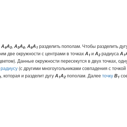
,
А
А
,
А
А
,
А
А
разделить
пополам. Чтобы разделить дуг
4
5
5
6
6
1
оим две окружности с центрами в точках
А
и
А
радиуса
А
1
2
1
ветом). Данные окружности пересекутся в двух точках, од
а
радиусу
(с другими многоугольниками совпадения с точкой
, которая и разделит дугу
А
А
пополам.
Далее
точку
В
со
1
1
2
1