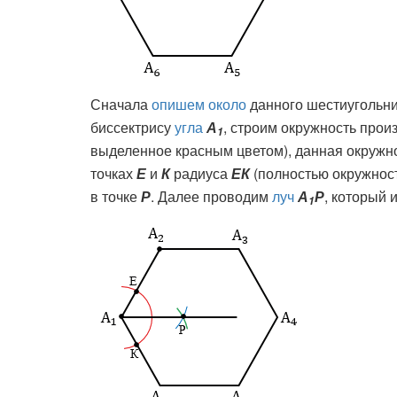
Сначала
опишем около
данного шестиугольн
биссектрису
угла
А
, строим окружность прои
1
выделенное красным цветом), данная окружн
точках
Е
и
К
радиуса
ЕК
(полностью окружност
в точке
Р
. Далее проводим
луч
А
Р
, который 
1