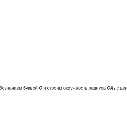
бозначаем буквой
О
и строим окружность радиуса
ОА
с це
1