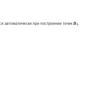
ся автоматически при построении точек
В
,
1