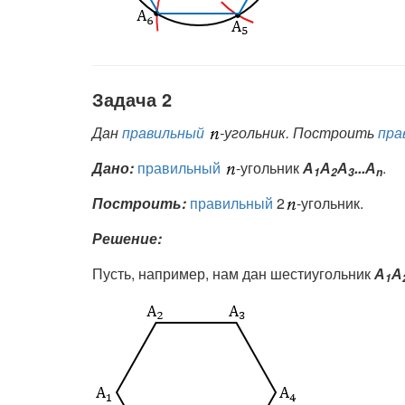
Задача 2
Дан
правильный
-угольник. Построить
пра
Дано:
правильный
-угольник
А
А
А
...А
.
1
2
3
n
Построить:
правильный
2
-угольник.
Решение:
Пусть, например, нам дан шестиугольник
А
А
1