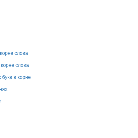
 корне слова
корне слова
 букв в корне
нях
и