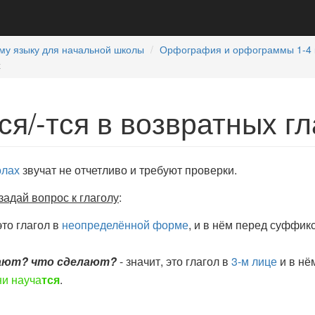
му языку для начальной школы
Орфография и орфограммы 1-4 
х
ся/-тся в возвратных гл
олах
звучат не отчетливо и требуют проверки.
задай вопрос к глаголу
:
это глагол в
неопределённой форме
, и в нём перед суффи
лают? что сделают?
- значит, это глагол в
3-м лице
и в нё
ни науча
тся
.