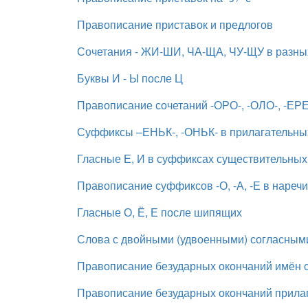
Правописание приставок и предлогов
Сочетания - ЖИ-ШИ, ЧА-ЩА, ЧУ-ЩУ в разных
Буквы И - Ы после Ц
Правописание сочетаний -ОРО-, -ОЛО-, -ЕРЕ-
Суффиксы –ЕНЬК-, -ОНЬК- в прилагательны
Гласные Е, И в суффиксах существительных -
Правописание суффиксов -О, -А, -Е в нареч
Гласные О, Ё, Е после шипящих
Слова с двойными (удвоенными) согласным
Правописание безударных окончаний имён 
Правописание безударных окончаний прила