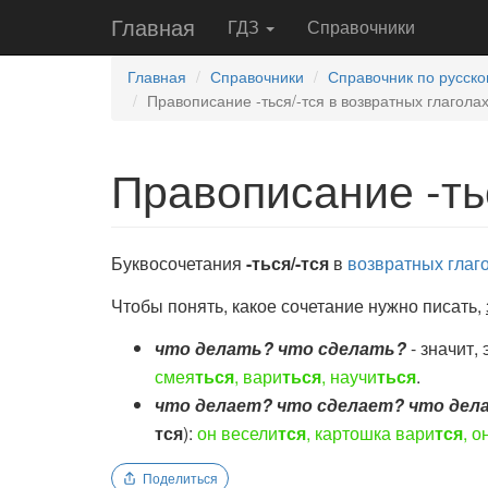
Главная
ГДЗ
Справочники
Главная
Справочники
Справочник по русско
Правописание -ться/-тся в возвратных глагола
Правописание -ть
Буквосочетания
-ться/-тся
в
возвратных глаг
Чтобы понять, какое сочетание нужно писать,
что делать? что сделать?
- значит, 
смея
ться
, вари
ться
, научи
ться
.
что делает? что сделает? что де
тся
):
он весели
тся
, картошка вари
тся
, о
Поделиться