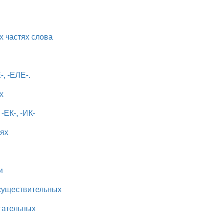
 частях слова
, -ЕЛЕ-.
х
ЕК-, -ИК-
иях
и
существительных
гательных