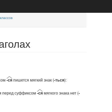
классов
аголах
ксом
-ся
пишется мягкий знак (
-ться
):
м перед суффиксом
-ся
мягкого знака нет (
-