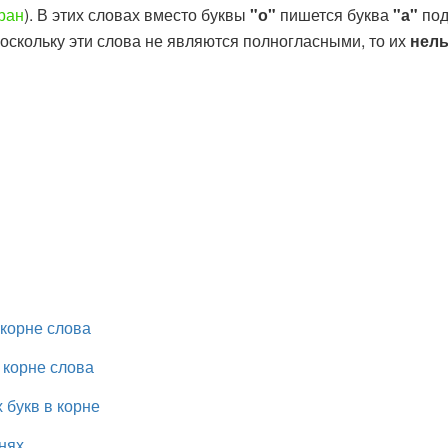
вран
). В этих словах вместо буквы
"о"
пишется буква
"а"
под
оскольку эти слова не являются полногласными, то их
нель
 корне слова
корне слова
 букв в корне
нях