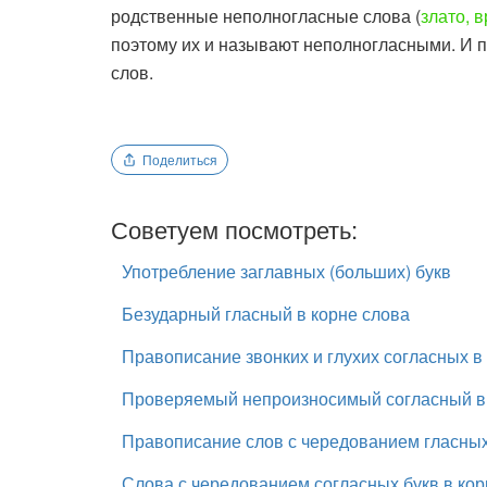
родственные неполногласные слова (
злато, 
поэтому их и называют неполногласными. И п
слов.
Поделиться
Советуем посмотреть:
Употребление заглавных (больших) букв
Безударный гласный в корне слова
Правописание звонких и глухих согласных в
Проверяемый непроизносимый согласный в 
Правописание слов с чередованием гласных
Слова с чередованием согласных букв в кор