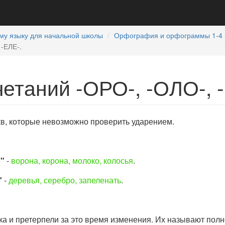
му языку для начальной школы
Орфография и орфограммы 1-4 
 -ЕЛЕ-.
етаний -ОРО-, -ОЛО-, -
укв, которые невозможно проверить ударением.
о"
-
ворона, корона, молоко, колосья
.
"
-
деревья, серебро, запеленать
.
ка и претерпели за это время изменения. Их называют пол