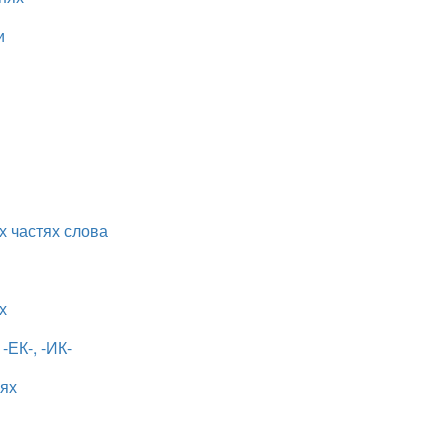
и
 частях слова
х
ЕК-, -ИК-
иях