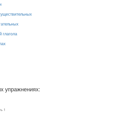
и
существительных
гательных
й глагола
лах
х упражнениях:
ть 1