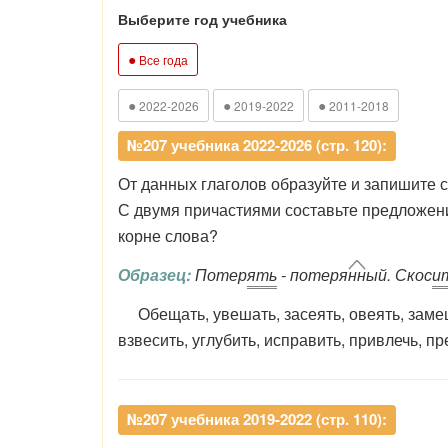
Выберите год учебника
●
Все года
●
●
●
2022-2026
2019-2022
2011-2018
№207 учебника 2022-2026 (стр. 120):
От данных глаголов образуйте и запишите 
С двумя причастиями составьте предложен
корне слова?
Образец:
Потер
ять
- потеря
нн
ый. Скос
и
Обещать, увешать, засеять, овеять, замешат
взвесить, углубить, исправить, привлечь, пр
№207 учебника 2019-2022 (стр. 110):