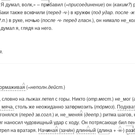
«Я думал, волк,» –
пр
и
бавил (
=присоединение
) он (
каким?
)
обаки также вск
о
чили (
перед -ч-
) в круж
о
к (
под
удар. после -ж
Р.п
.) в руке, ноч
ь
ю (
после -ч- перед гласн
.), он нимало не_ко
думал я, глядя на него.
я.
тормажива
я
(
=неполн.дейст.
)
, словно на лыжах летел с горы. Никто (
отр.мест
.) не_мог (
 мяча,
столь же неожиданно зат
о
рмозить (
то́рмоз
).
Подхват
гонялся (
перед зв.согл.
) и, не_меня
я
(
деепр
.) ритма шагов,
иг наносил чудовищный удар с ходу. Он потрясающе бил пе
отрел на вратаря.
Нач
и
на
я
(зачи́н)
длин
н
ый
(
длин
а + -
н
-)
ра
з