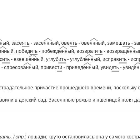
н
ый, засе
ять
- засе
янн
ый, ове
ять
- ове
янн
ый, замеш
ать
- з
енн
ый, побед
ить
- побежд
енн
ый, возврат
ить
- возвращ
енн
ы
с
ить
- взвеш
енн
ый, углуб
ить
- углубл
енн
ый, исправ
ить
- исп
- спресов
анн
ый, привес
ти
- привед
енн
ый, увид
еть
- увид
ен
 страдательное причастие прошедшего времени, поскольку 
ли в детский сад. Засеянные рожью и пшеницей поля да
к
ать
, I спр.
) лошади; круто остановилась она у самого костр