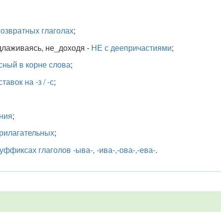
возвратных глаголах
;
длаживаясь, не_доходя -
НЕ с деепричастиями
;
сный в корне слова
;
авок на -з / -с
;
ния
;
прилагательных
;
ффиксах глаголов -ыва-, -ива-,-ова-,-ева-
.