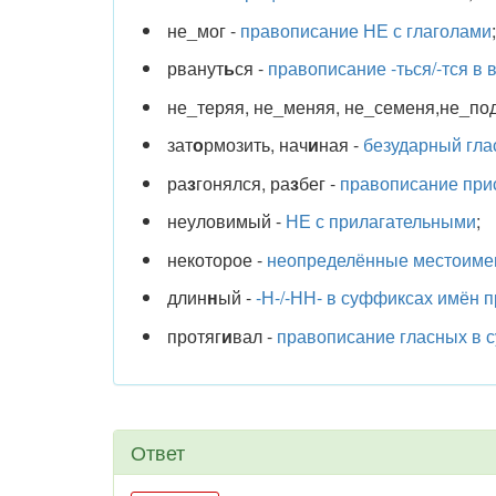
не_мог -
правописание НЕ с глаголами
;
рванут
ь
ся -
правописание -ться/-тся в 
не_теряя, не_меняя, не_семеня,не_по
зат
о
рмозить, нач
и
ная -
безударный гла
ра
з
гонялся, ра
з
бег -
правописание прист
неуловимый -
НЕ с прилагательными
;
некоторое -
неопределённые местоиме
длин
н
ый -
-Н-/-НН- в суффиксах имён 
протяг
и
вал -
правописание гласных в су
Ответ