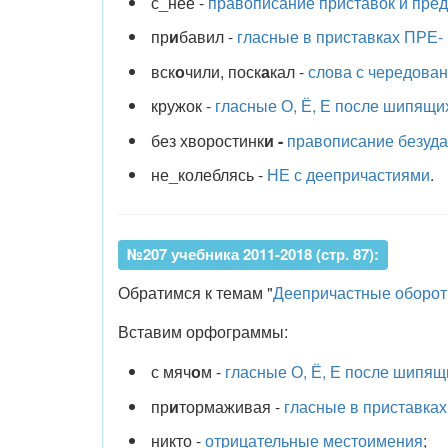
с_нее -
правописание приставок и пре
пр
и
бавил -
гласные в приставках ПРЕ-
вск
о
чили, поск
а
кал -
слова с чередован
кружок -
гласные О, Ё, Е после шипящи
без хворостинк
и -
правописание безуда
не_колеблясь -
НЕ с деепричастиями
.
№207 учебника 2011-2018 (стр. 87):
Обратимся к темам "
Деепричастные оборо
Вставим орфограммы:
с мяч
о
м -
гласные О, Ё, Е после шипящ
пр
и
тормаживая -
гласные в приставках
никто -
отрицательные местоимения
;