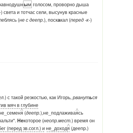
 равнодушн
ы
м
голосом, проворно дыша
-
) света и тотчас сели, высунув красные
леблясь (
не с деепр
.), поск
а
кал (
перед -к
-)
гл.
) с такой резкостью, как Игорь,
рванут
ь
ся
ив мяч в глубине
 не_семен
я
(
деепр.
),не_подлажива
я
сь
нальти*.
Не
которое (
неопр.мест.
) время он
бег (перед зв.согл.) и
не_доход
я
(деепр.)