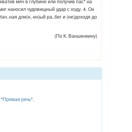
дхватив мяч в глубине или получив пас* на
иг наносил чудовищный удар с ходу. 4. Он
ч..ная дли(н, нн)ый ра..бег и (не)доходя до
(По К. Ваншенкину)
 "
Прямая речь
".