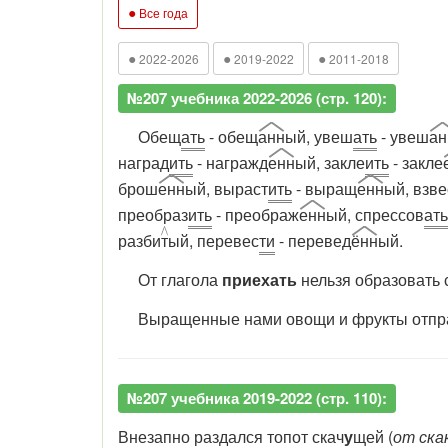
●
Все года
●
●
●
2022-2026
2019-2022
2011-2018
№207 учебника 2022-2026 (стр. 120):
Обещ
ать
- обещ
анн
ый, увеш
ать
- увеш
ан
наград
ить
- награжд
енн
ый, закле
ить
- закле
брош
енн
ый, выраст
ить
- выращ
енн
ый, взве
преобраз
ить
- преображ
енн
ый, спрессов
ать
разби
т
ый, перевес
ти
- перевед
ённ
ый.
От глагола
приехать
нельзя образовать
Выращенные нами овощи и фрукты отправи
№207 учебника 2019-2022 (стр. 110):
Внезапно раздался топот скач
у
щей (
от ска