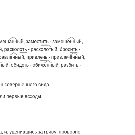
амеш
анн
ый, замест
ить
- замещ
ённ
ый,
й, раскол
оть
- расколо
т
ый, брос
ить
-
равл
енн
ый, привл
ечь
- привлеч
ённ
ый,
н
ый, обид
еть
- обиж
енн
ый, разб
ить
-
он совершенного вида.
ли первые всходы.
а, и, уцепившись за гриву, проворно