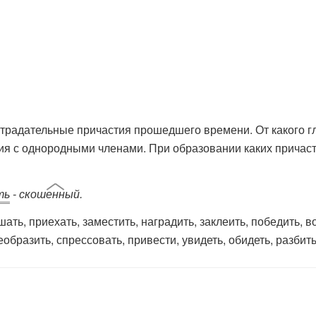
страдательные причастия прошедшего времени. От какого г
ия с однородными членами. При образовании каких причаст
ть
- скош
енн
ый.
ь, приехать, заместить, наградить, заклеить, победить, во
еобразить, спрессовать, привести, увидеть, обидеть, разбить