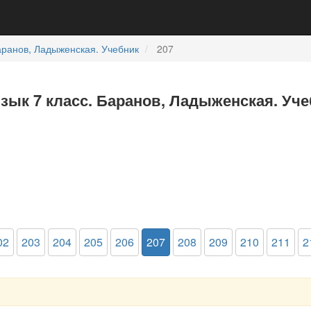
ранов, Ладыженская. Учебник
207
язык 7 класс. Баранов, Ладыженская. Уч
02
203
204
205
206
207
208
209
210
211
2