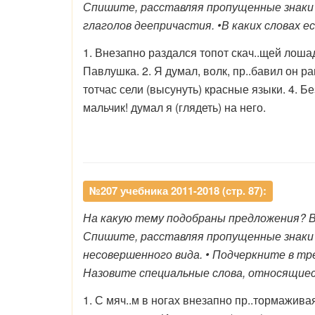
Спишите, расставляя пропущенные знаки п
глаголов деепричастия. •В каких словах
1. Внезапно раздался топот скач..щей лошад
Павлушка. 2. Я думал, волк, пр..бавил он ра
тотчас сели (высунуть) красные языки. 4. Без
мальчик! думал я (глядеть) на него.
№207 учебника 2011-2018 (стр. 87):
На какую тему подобраны предложения? 
Спишите, расставляя пропущенные знаки
несовершенного вида. • Подчеркните в т
Назовите специальные слова, относящиеся
1. С мяч..м в ногах внезапно пр..тормажива