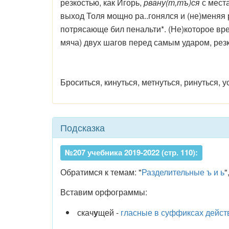
резкостью, как Игорь,
рвану(т,тъ)ся
с места
выход Толя мощно ра..гонялся и (не)меняя 
потрясающе бил пенальти*. (Не)которое врем
мяча) двух шагов перед самым ударом, резко
Броситься, кинуться, метнуться, ринуться, у
Подсказка
№207 учебника 2019-2022 (стр. 110):
Обратимся к темам: "
Разделительные ъ и ь
"
Вставим орфограммы:
скач
у
щей -
гласные в суффиксах дейст