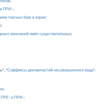
длогов
;
 и ПРИ-
;
ием гласных букв в корне
;
х
;
рных окончаний имён существительных
;
ты
", "
Суффиксы деепричастий несовершенного вида
".
их
;
 ПРЕ- и ПРИ-
;