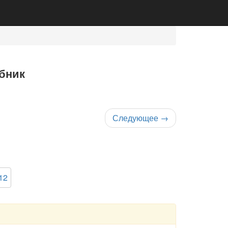
ебник
Следующее
→
12