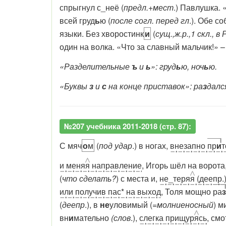
спрыгнул с_неё (
предл.+мест
.) Павлушка. 
всей груд
ь
ю (
после согл. перед гл
.). Обе с
языки. Без хворостинк
и
(
сущ.,ж.р.,1 скл., в 
один на волка. «Что за славный мальчик!» – 
«Разделительные
ъ
и
ь
»: груд
ь
ю, ноч
ь
ю.
«Буквы
з
и
с
на конце приставок»: ра
з
далс
№207 учебника 2011-2018 (стр. 87):
С мяч
о
м
(
под удар
.) в ногах,
внезапно
пр
и
и меня
я
направление
, Игорь шёл на ворота
(
что сделать?
) с места и,
не_теря
я
(деепр.)
или получив пас* на выход
, Толя мощно
ра
з
(
деепр
.), в
не
уловимый (
=молниеносный
) м
вн
и
мательно
(слов
.),
слегка прищур
я
сь
, см