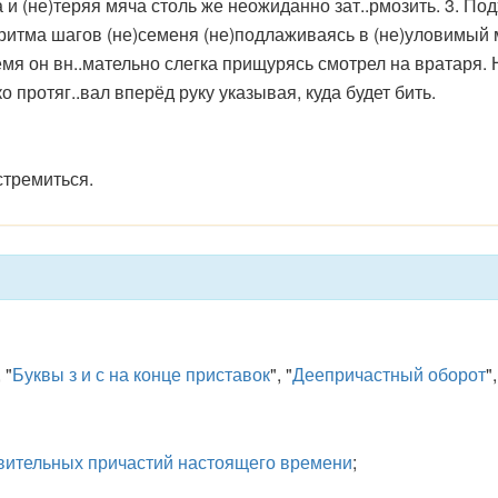
 и (не)теряя мяча столь же неожиданно зат..рмозить. 3. По
ритма шагов (не)семеня (не)подлаживаясь в (не)уловимый м
я он вн..мательно слегка прищурясь смотрел на вратаря. На
 протяг..вал вперёд руку указывая, куда будет бить.
стремиться.
, "
Буквы з и с на конце приставок
", "
Деепричастный оборот
",
вительных причастий настоящего времени
;