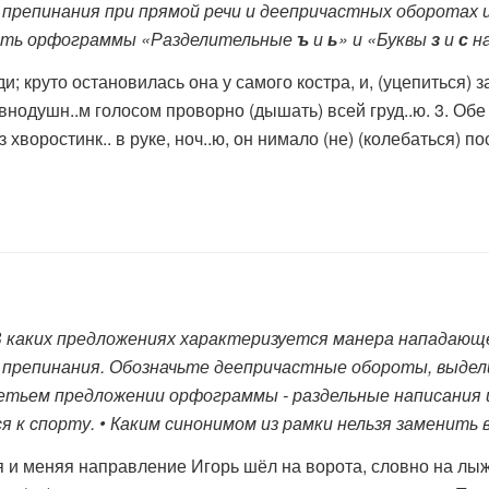
репинания при прямой речи и деепричастных оборотах и 
 есть орфограммы «Разделительные
ъ
и
ь
» и «Буквы
з
и
с
на
и; круто остановилась она у самого костра, и, (уцепиться) 
внодушн..м голосом проворно (дышать) всей груд..ю. 3. Обе с
 хворостинк.. в руке, ноч..ю, он нимало (не) (колебаться) по
В каких предложениях характеризуется манера нападаю
 препинания. Обозначьте деепричастные обороты, выде
ретьем предложении орфограммы - раздельные написания 
 к спорту. • Каким синонимом из рамки нельзя заменить 
я и меняя направление Игорь шёл на ворота, словно на лыжах