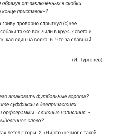
образуя от заключённых в скобки
 конце приставок»?
за гриву проворно спрыгнул (с)неё
обаки также вск..чили в круж..к света и
ск..кал один на волка. 5. Что за славный
(И. Тургенев)
щего атаковать футбольные ворота?
лите суффиксы в деепричастиях
и орфограммы - слитные написания. •
выделенное слово?
 летел с горы. 2. (Ни)кто (не)мог с такой