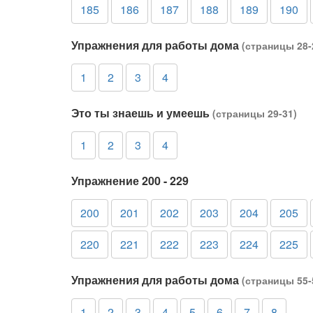
185
186
187
188
189
190
Упражнения для работы дома
(страницы 28-
1
2
3
4
Это ты знаешь и умеешь
(страницы 29-31)
1
2
3
4
Упражнение 200 - 229
200
201
202
203
204
205
220
221
222
223
224
225
Упражнения для работы дома
(страницы 55-
1
2
3
4
5
6
7
8