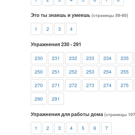
Это ты знаешь и умеешь
(страницы 58-60)
1
2
3
4
Упражнения 230 - 291
230
231
232
233
234
235
250
251
252
253
254
255
270
271
272
273
274
275
290
291
Упражнения для работы дома
(страницы 107
1
2
3
4
5
6
7