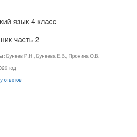
кий язык 4 класс
ник часть 2
ы:
Бунеев Р.Н., Бунеева Е.В., Пронина О.В.
026 год
ку ответов