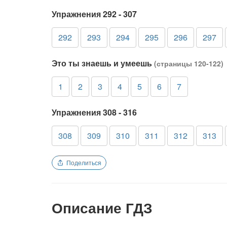
Упражнения 292 - 307
292
293
294
295
296
297
Это ты знаешь и умеешь
(страницы 120-122)
1
2
3
4
5
6
7
Упражнения 308 - 316
308
309
310
311
312
313
Поделиться
Описание ГДЗ