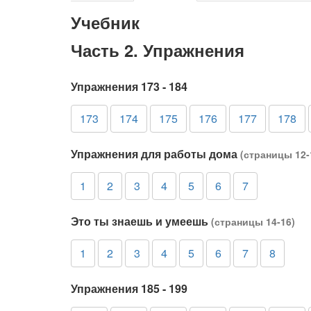
Учебник
Часть 2. Упражнения
Упражнения 173 - 184
173
174
175
176
177
178
Упражнения для работы дома
(страницы 12-
1
2
3
4
5
6
7
Это ты знаешь и умеешь
(страницы 14-16)
1
2
3
4
5
6
7
8
Упражнения 185 - 199