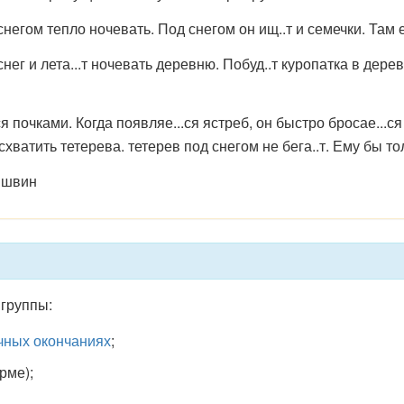
егом тепло ночевать. Под снегом он ищ..т и семечки. Там е
ег и лета...т ночевать деревню. Побуд..т куропатка в дерев
 почками. Когда появляе...ся ястреб, он быстро бросае...ся 
 схватить тетерева. тетерев под снегом не бега..т. Ему бы тол
ишвин
 группы:
чных окончаниях
;
рме);