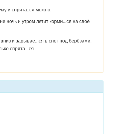
му и спрята..ся можно.
не ночь и утром летит корми...ся на своё
вниз и зарывае...ся в снег под берёзами.
ько спрята...ся.