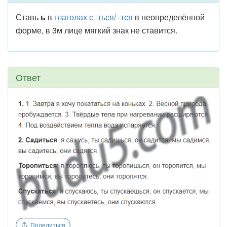
Ставь
ь
в
глаголах с -ться/ -тся
в неопределённой
форме, в 3м лице мягкий знак не ставится.
Ответ
Поделиться