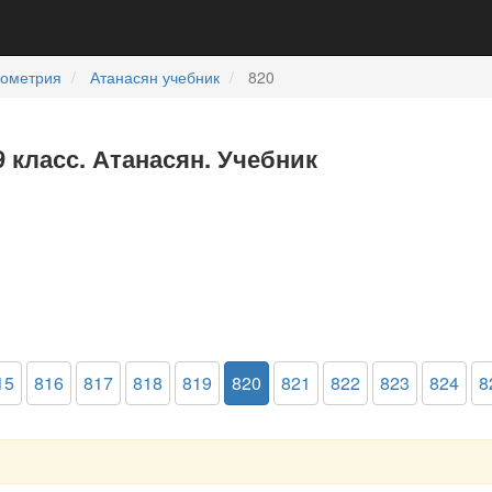
еометрия
Атанасян учебник
820
9 класс. Атанасян. Учебник
15
816
817
818
819
820
821
822
823
824
8