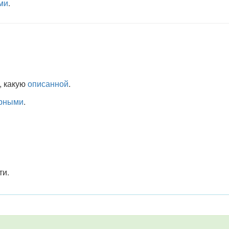
ми
.
, какую
описанной
.
рными
.
ти.