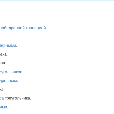
нобедренной трапецией
.
лярными
.
зка.
ов.
еугольников
.
дренным
.
ка.
са
треугольника.
ыми
.