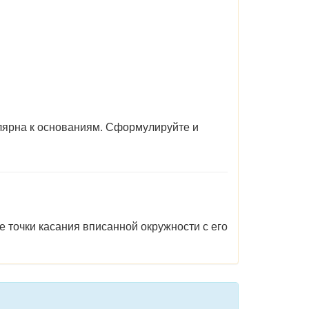
лярна к основаниям. Сформулируйте и
ие
точки
касания вписанной
окружности
с
его