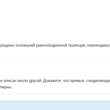
середины оснований равнобедренной трапеции, перпендику
ь
и
описан
около
другой.
Докажите,
что
прямые,
соединяющ
лярны.