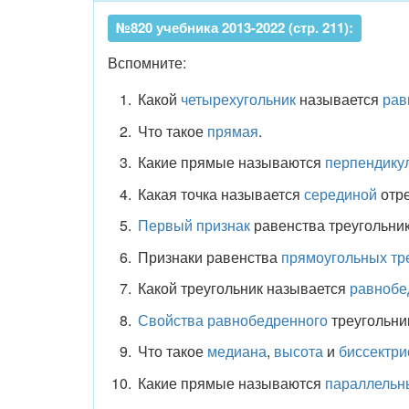
№820 учебника 2013-2022 (стр. 211):
Вспомните:
Какой
четырехугольник
называется
рав
Что такое
прямая
.
Какие прямые называются
перпендику
Какая точка называется
серединой
отре
Первый признак
равенства треугольник
Признаки равенства
прямоугольных тр
Какой треугольник называется
равнобе
Свойства равнобедренного
треугольни
Что такое
медиана
,
высота
и
биссектри
Какие прямые называются
параллельн