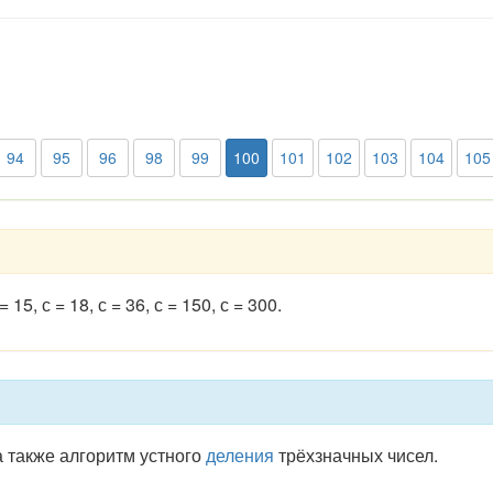
94
95
96
98
99
100
101
102
103
104
105
5, с = 18, с = 36, с = 150, с = 300.
 также алгоритм устного
деления
трёхзначных чисел.