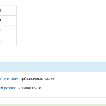
4
6
3
2
и
вычитания
трёхзначных чисел.
 то
разность
равна нулю.