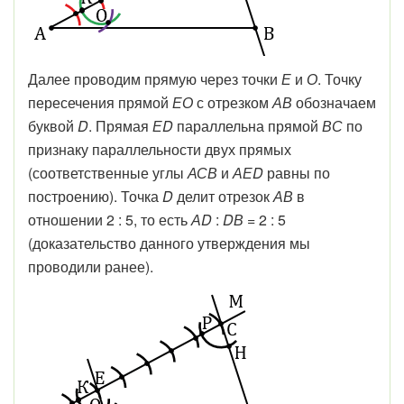
Далее проводим прямую через точки
Е
и
О
. Точку
пересечения прямой
ЕО
с отрезком
АВ
обозначаем
буквой
D
. Прямая
ЕD
параллельна прямой
ВС
по
признаку параллельности двух прямых
(соответственные углы
АСВ
и
АЕD
равны по
построению). Точка
D
делит отрезок
АВ
в
отношении 2 : 5, то есть
АD
:
DВ
= 2 : 5
(доказательство данного утверждения мы
проводили ранее).