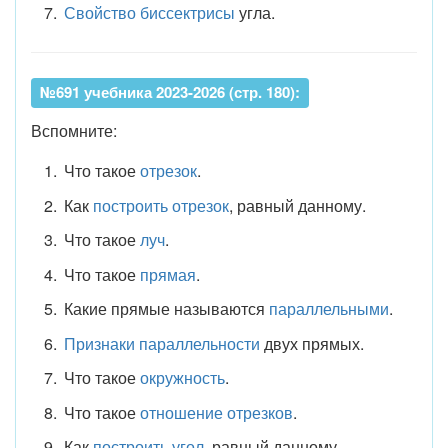
Свойство биссектрисы
угла.
№691 учебника 2023-2026 (стр. 180):
Вспомните:
Что такое
отрезок
.
Как
построить отрезок
, равный данному.
Что такое
луч
.
Что такое
прямая
.
Какие прямые называются
параллельными
.
Признаки параллельности
двух прямых.
Что такое
окружность
.
Что такое
отношение отрезков
.
Как
построить угол
, равный данному.