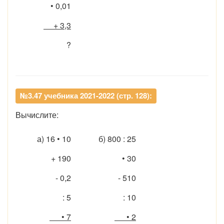
• 0,01
+ 3,3
?
№3.47 учебника 2021-2022 (стр. 128):
Вычислите:
а) 16 • 10
б) 800 : 25
+ 190
• 30
- 0,2
- 510
: 5
: 10
• 7
• 2