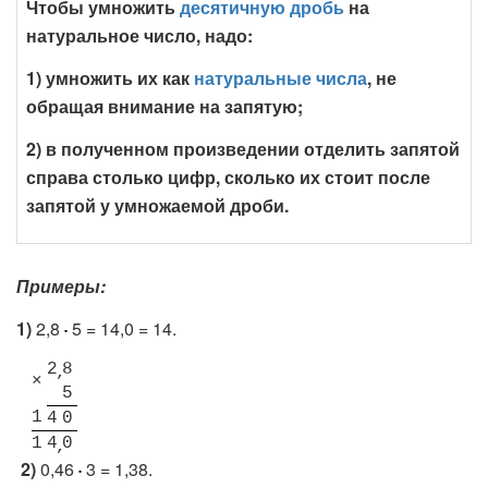
Чтобы умножить
десятичную дробь
на
натуральное число, надо:
1) умножить их как
натуральные числа
, не
обращая внимание на запятую;
2) в полученном произведении отделить запятой
справа столько цифр, сколько их стоит после
запятой у умножаемой дроби.
Примеры:
1)
2,8
5 = 14,0 = 14.
2
8
×
5
1
4
0
1
4
0
2)
0,46
3 = 1,38.