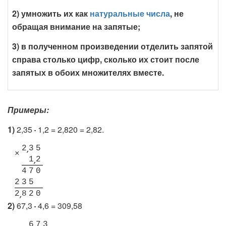
2) умножить их как
натуральные числа
, не
обращая внимание на запятые;
3) в полученном произведении отделить запятой
справа столько цифр, сколько их стоит после
запятых в обоих множителях вместе.
Примеры:
1)
2,35
1,2 = 2,820 = 2,82.
2
3
5
×
1
2
4
7
0
2
3
5
2
8
2
0
2)
67,3
4,6 = 309,58
6
7
3