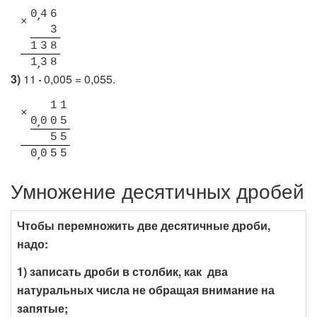
0
4
6
×
3
1
3
8
1
3
8
3)
11
0,005 = 0,055.
1
1
×
0
0
0
5
5
5
0
0
5
5
Умножение десятичных дробей
Чтобы перемножить две десятичные дроби,
надо:
1) записать дроби в столбик, как два
натуральных числа не обращая внимание на
запятые;