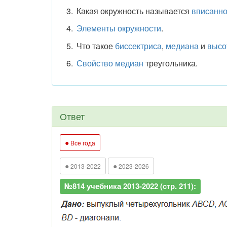
Какая окружность называется
вписанн
Элементы окружности
.
Что такое
биссектриса
,
медиана
и
высо
Свойство медиан
треугольника.
Ответ
●
Все года
●
●
2013-2022
2023-2026
№814 учебника 2013-2022 (стр. 211):