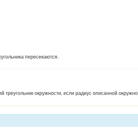
хугольника пересекаются.
й треугольник окружности, если радиус описанной окружнос