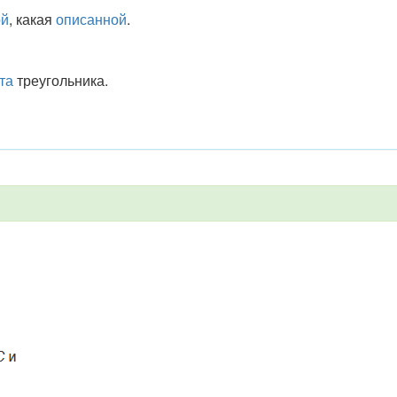
ой
, какая
описанной
.
та
треугольника.