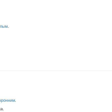
клым
.
оронним
.
а.