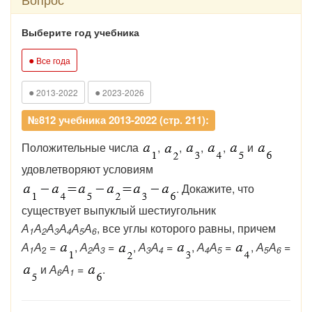
Выберите год учебника
●
Все года
●
●
2013-2022
2023-2026
№812 учебника 2013-2022 (стр. 211):
Положительные числа
,
,
,
,
и
удовлетворяют условиям
. Докажите, что
существует выпуклый шестиугольник
А
А
А
А
А
А
, все углы которого равны, причем
1
2
3
4
5
6
А
А
=
,
А
А
=
,
А
А
=
,
А
А
=
,
А
А
=
1
2
2
3
3
4
4
5
5
6
и
А
А
=
.
6
1