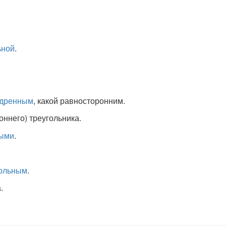
ьной
.
дренным
, какой равносторонним.
ннего) треугольника.
ыми
.
ольным
.
.