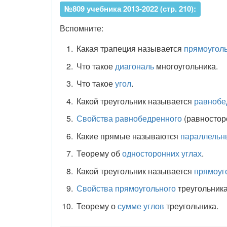
№809 учебника 2013-2022 (стр. 210):
Вспомните:
Какая трапеция называется
прямоугол
Что такое
диагональ
многоугольника.
Что такое
угол
.
Какой треугольник называется
равнобе
Свойства равнобедренного
(равносторо
Какие прямые называются
параллельн
Теорему об
односторонних углах
.
Какой треугольник называется
прямоуг
Свойства прямоугольного
треугольника
Теорему о
сумме углов
треугольника.