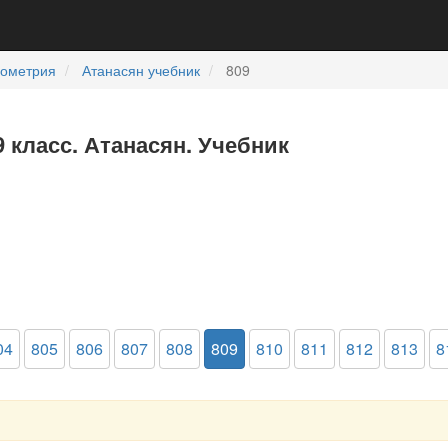
еометрия
Атанасян учебник
809
9 класс. Атанасян. Учебник
04
805
806
807
808
809
810
811
812
813
8