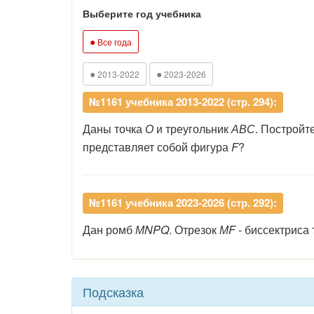
Выберите год учебника
●
Все года
●
●
2013-2022
2023-2026
№1161 учебника 2013-2022 (стр. 294):
Даны точка
О
и треугольник
АВС
. Постройт
представляет собой фигура
F
?
№1161 учебника 2023-2026 (стр. 292):
Дан ромб
МNPQ
. Отрезок
МF
- биссектриса
Подсказка