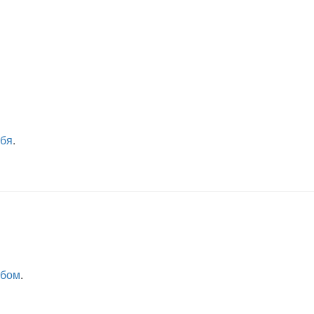
ебя
.
бом
.