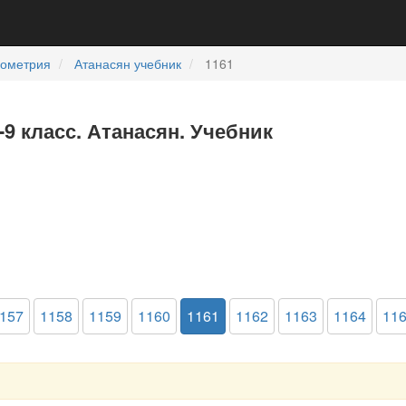
еометрия
Атанасян учебник
1161
-9 класс. Атанасян. Учебник
157
1158
1159
1160
1161
1162
1163
1164
11