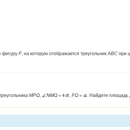
е фигуру
F
, на которую отображается треугольник
АВС
при ц
 треугольника
МРQ
,
NMQ
= 4
,
FQ
=
. Найдите площадь 