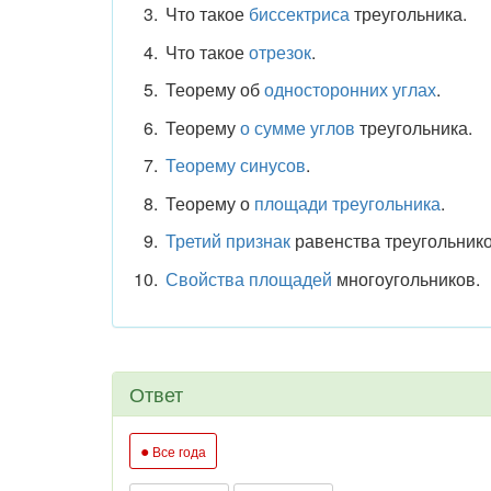
Что такое
биссектриса
треугольника.
Что такое
отрезок
.
Теорему об
односторонних углах
.
Теорему
о сумме углов
треугольника.
Теорему синусов
.
Теорему о
площади треугольника
.
Третий признак
равенства треугольнико
Свойства площадей
многоугольников.
Ответ
●
Все года