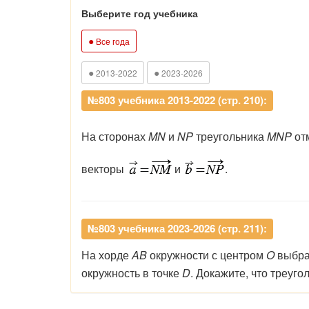
Выберите год учебника
●
Все года
●
●
2013-2022
2023-2026
№803 учебника 2013-2022 (стр. 210):
На сторонах
MN
и
NP
треугольника
MNP
от
векторы
и
.
№803 учебника 2023-2026 (стр. 211):
На
хорде
AB
окружности
с
центром
O
выбр
окружность
в
точке
D
.
Докажите,
что
треуго