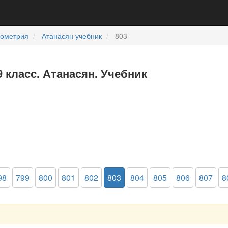
еометрия
Атанасян учебник
803
9 класс. Атанасян. Учебник
98
799
800
801
802
803
804
805
806
807
8