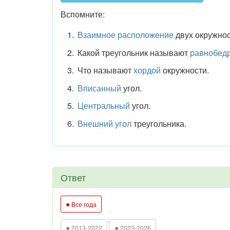
Вспомните:
Взаимное расположение
двух окружнос
Какой треугольник называют
равнобед
Что называют
хордой
окружности.
Вписанный
угол.
Центральный
угол.
Внешний угол
треугольника.
Ответ
●
Все года
●
●
2013-2022
2023-2026