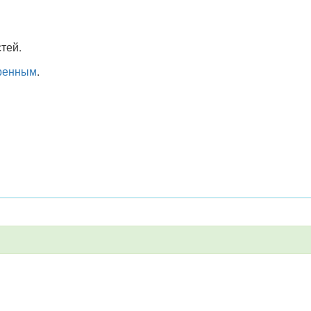
тей.
ренным
.