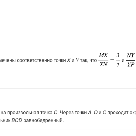
мечены соответственно точки
Х
и
Y
так, что
и
ана
произвольная
точка
C
.
Через
точки
A
,
O
и
C
проходит
ок
льник
BCD
равнобедренный.