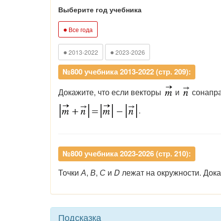
Выберите год учебника
●
Все года
●
●
2013-2022
2023-2026
№800 учебника 2013-2022 (стр. 209):
Докажите, что если векторы
и
сонапра
.
№800 учебника 2023-2026 (стр. 210):
Точки
А
,
В
,
С
и
D
лежат на окружности. Дока
Подсказка