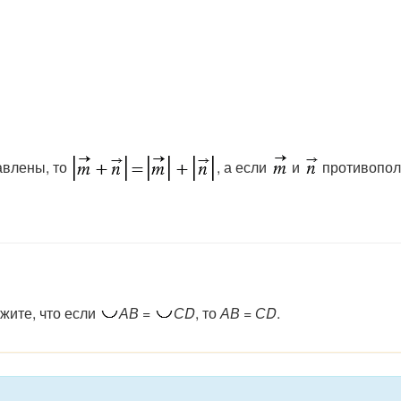
влены, то
, а если
и
противопол
жите, что если
АВ =
СD
, то
АВ = СD
.