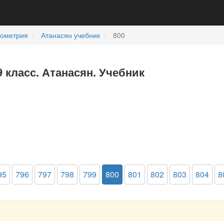
еометрия
Атанасян учебник
800
9 класс. Атанасян. Учебник
95
796
797
798
799
800
801
802
803
804
8