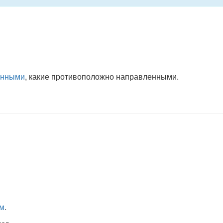
енными
, какие противоположно направленными.
ом
.