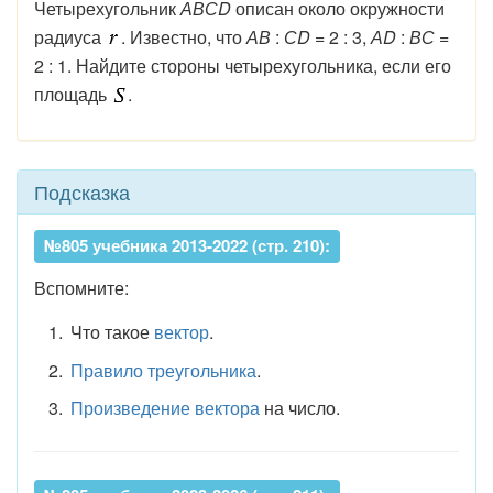
Четырехугольник
АВСD
описан около окружности
радиуса
. Известно, что
АВ
:
СD
= 2 : 3,
АD
:
ВС
=
2 : 1. Найдите стороны четырехугольника, если его
площадь
.
Подсказка
№805 учебника 2013-2022 (стр. 210):
Вспомните:
Что такое
вектор
.
Правило треугольника
.
Произведение вектора
на число.