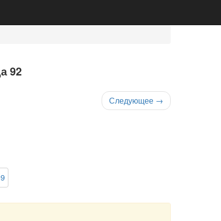
а 92
Следующее
→
59