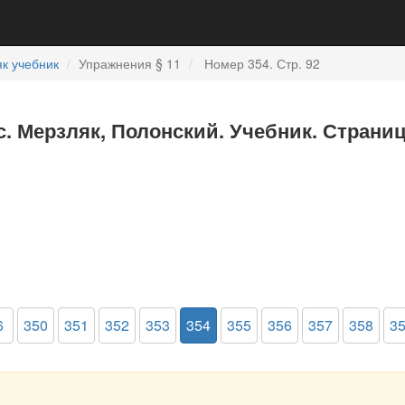
к учебник
Упражнения § 11
Номер 354. Стр. 92
с. Мерзляк, Полонский. Учебник. Страниц
6
350
351
352
353
354
355
356
357
358
3