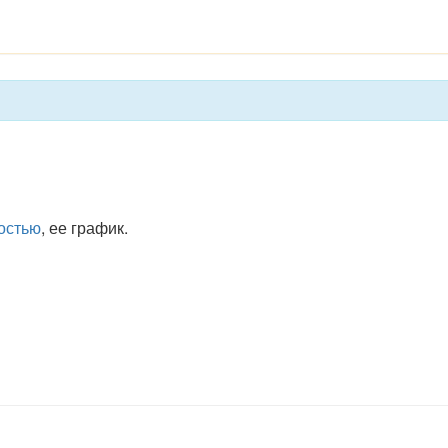
остью
, ее график.