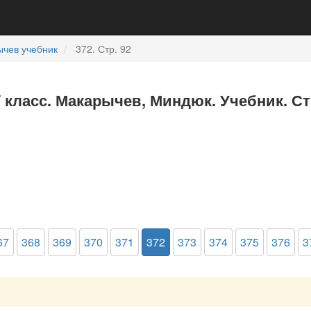
чев учебник
372. Стр. 92
7 класс. Макарычев, Миндюк. Учебник. С
67
368
369
370
371
372
373
374
375
376
3