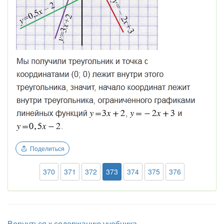
Поделиться
370
371
372
373
374
375
376
Вернуться к содержанию учебника