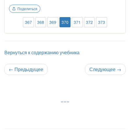
Поделиться
367
368
369
370
371
372
373
Вернуться к содержанию учебника
←
Предыдущее
Следующее
→