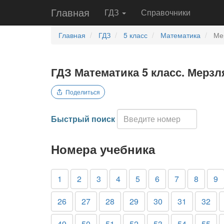
Главная
ГДЗ
Справочники
Главная
ГДЗ
5 класс
Математика
Ме
ГДЗ Математика 5 класс. Мерзл
Поделиться
Быстрый поиск
Номера учебника
1
2
3
4
5
6
7
8
9
26
27
28
29
30
31
32
49
50
51
52
53
54
55