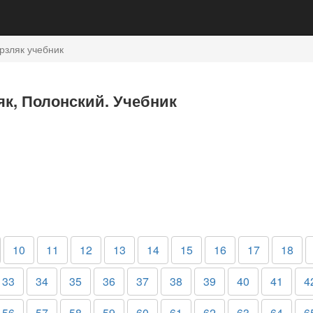
рзляк учебник
як, Полонский. Учебник
10
11
12
13
14
15
16
17
18
33
34
35
36
37
38
39
40
41
4
56
57
58
59
60
61
62
63
64
6