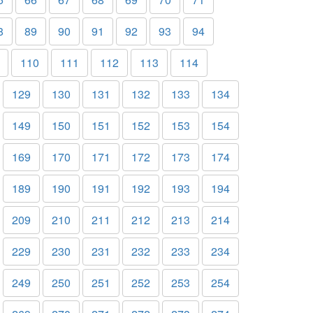
8
89
90
91
92
93
94
110
111
112
113
114
129
130
131
132
133
134
149
150
151
152
153
154
169
170
171
172
173
174
189
190
191
192
193
194
209
210
211
212
213
214
229
230
231
232
233
234
249
250
251
252
253
254