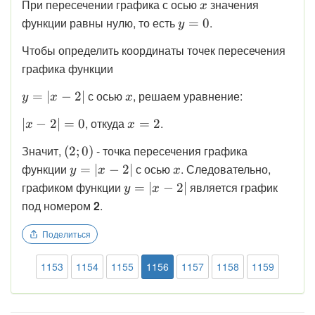
\displaystyle
При пересечении графика с осью
значения
x
x
\displaystyle
функции равны нулю, то есть
.
=
0
y
y = 0
Чтобы определить координаты точек пересечения
графика функции
\displaystyle
\displaystyle
с осью
, решаем уравнение:
=
∣
−
2∣
y
x
x
y = |x - 2|
x
\displaystyle
\displaystyle
, откуда
.
∣
−
2∣
=
0
=
2
x
x
|x - 2| = 0
x = 2
\displaystyle
Значит,
- точка пересечения графика
(
2
;
0
)
(2; 0)
\displaystyle
\displaystyle
функции
с осью
. Следовательно,
=
∣
−
2∣
y
x
x
y = |x - 2|
x
\displaystyle
графиком функции
является график
=
∣
−
2∣
y
x
y = |x - 2|
под номером
2
.
Поделиться
1153
1154
1155
1156
1157
1158
1159