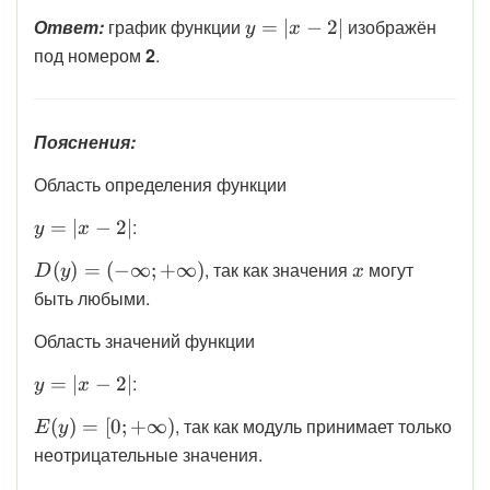
(2; 0)
x
\displaystyle
Ответ:
график функции
изображён
=
∣
−
2∣
y
x
y = |x - 2|
под номером
2
.
Пояснения:
Область определения функции
\displaystyle
:
=
∣
−
2∣
y
x
y = |x - 2|
\displaystyle
\displaystyle
, так как значения
могут
(
)
=
(
−
∞
;
+
∞
)
D
y
x
D(y) = (-
x
быть любыми.
\infty;
Область значений функции
+\infty)
\displaystyle
:
=
∣
−
2∣
y
x
y = |x - 2|
\displaystyle
, так как модуль принимает только
(
)
=
[
0
;
+
∞
)
E
y
E(y) = [0;
неотрицательные значения.
+\infty)