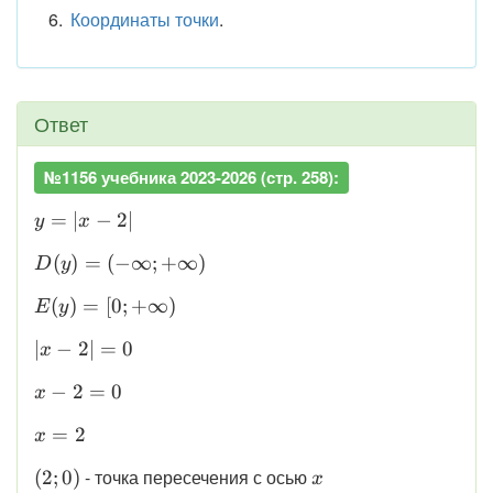
Координаты точки
.
Ответ
№1156 учебника 2023-2026 (стр. 258):
\displaystyle
=
∣
−
2∣
y
x
y = |x - 2|
\displaystyle
(
)
=
(
−
∞
;
+
∞
)
D
y
D(y) = (-
\displaystyle
(
)
=
[
0
;
+
∞
)
E
y
\infty;
E(y) = [0;
+\infty)
\displaystyle
∣
−
2∣
=
0
x
+\infty)
|x - 2| = 0
\displaystyle
−
2
=
0
x
x - 2 = 0
\displaystyle
=
2
x
x = 2
\displaystyle
\displaystyle
- точка пересечения с осью
(
2
;
0
)
x