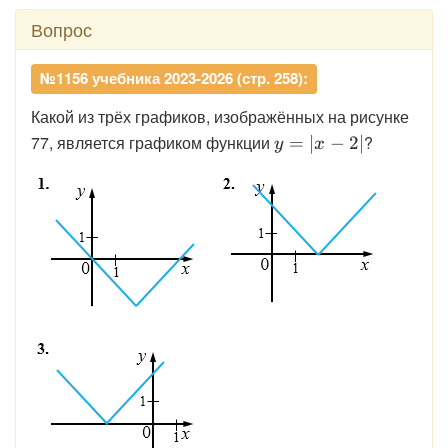
Вопрос
№1156 учебника 2023-2026 (стр. 258):
Какой из трёх графиков, изображённых на рисунке
\displaystyle
77, является графиком функции
?
=
∣
−
2∣
y
x
y = |x - 2|