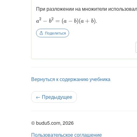
При разложении на множители использовал
2
2
\displaystyle
.
−
=
(
−
)
(
+
)
a
b
a
b
a
b
a^2 - b^2 =
Поделиться
(a-b)(a+b)
Вернуться к содержанию учебника
←
Предыдущее
© budu5.com, 2026
Пользовательское соглашение