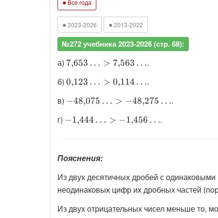
●
Все года
●
●
2023-2026
2013-2022
№272 учебника 2023-2026 (стр. 68):
\displaystyle
а)
.
7
,
653
…
>
7
,
563
…
7{,}653\ldots
\displaystyle
б)
.
0
,
123
…
>
0
,
114
…
>
0{,}123\ldots
7{,}563\ldots
\displaystyle
в)
.
−
48
,
075
…
>
−
48
,
275
…
>
-48{,}075\ldots
0{,}114\ldots
\displaystyle
г)
.
−
1
,
444
…
>
−
1
,
456
…
>
-1{,}444\ldots
-48{,}275\ldots
>
-1{,}456\ldots
Пояснения:
Из двух десятичных дробей с одинаковыми ц
неодинаковых цифр их дробных частей (пор
Из двух отрицательных чисел меньше то, мо