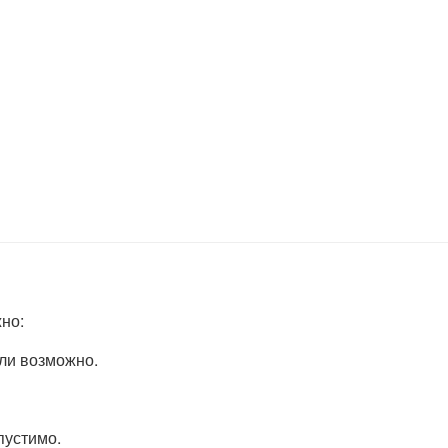
но:
сли возможно.
пустимо.