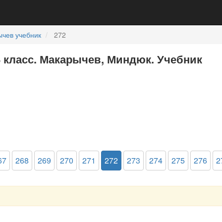
чев учебник
272
8 класс. Макарычев, Миндюк. Учебник
67
268
269
270
271
272
273
274
275
276
2