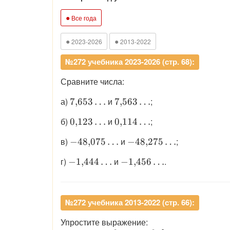
●
Все года
●
●
2023-2026
2013-2022
№272 учебника 2023-2026 (стр. 68):
Сравните числа:
\displaystyle
\displaystyle
а)
и
;
7
,
653
…
7
,
563
…
7{,}653\ldots
7{,}563\ldots
\displaystyle
\displaystyle
б)
и
;
0
,
123
…
0
,
114
…
0{,}123\ldots
0{,}114\ldots
\displaystyle
\displaystyle
в)
и
;
−
48
,
075
…
−
48
,
275
…
-48{,}075\ldots
-48{,}275\ldots
\displaystyle
\displaystyle
г)
и
.
−
1
,
444
…
−
1
,
456
…
-1{,}444\ldots
-1{,}456\ldots
№272 учебника 2013-2022 (стр. 66):
Упростите выражение: