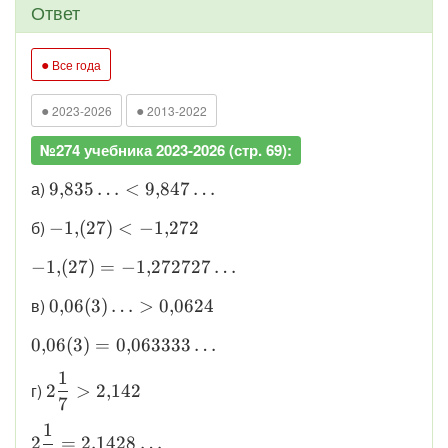
Ответ
●
Все года
●
●
2023-2026
2013-2022
№274 учебника 2023-2026 (стр. 69):
\displaystyle
а)
9
,
835
…
<
9
,
847
…
9{,}835\ldots
\displaystyle
б)
−
1
,
(
27
)
<
−
1
,
272
<
-1{,}(27) <
9{,}847\ldots
\displaystyle
−
1
,
(
27
)
=
−
1
,
272727
…
-1{,}272
-1{,}(27) =
\displaystyle
в)
0
,
06
(
3
)
…
>
0
,
0624
-1{,}272727\ldots
0{,}06(3)
\displaystyle
0
,
06
(
3
)
=
0
,
063333
…
\ldots >
0{,}06(3) =
0{,}0624
1
\displaystyle
0{,}063333\ldots
г)
2
>
2
,
142
7
2\dfrac{1}
{7} >
1
\displaystyle
2
=
2
,
1428
…