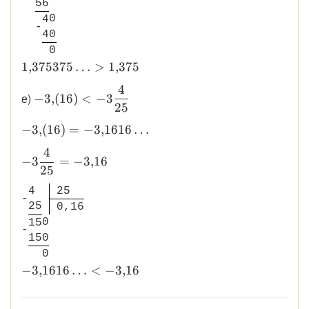
5
6
0
4
-
4
0
0
\displaystyle
1
,
375375
…
>
1
,
375
1{,}375375\ldots
4
\displaystyle
> 1{,}375
е)
−
3
,
(
16
)
<
−
3
25
-3{,}(16) <
-3\dfrac{4}
\displaystyle
−
3
,
(
16
)
=
−
3
,
1616
…
{25}
-3{,}(16) =
4
\displaystyle
-3{,}1616\ldots
−
3
=
−
3
,
16
25
-3\dfrac{4}
{25} =
4
2
5
-
-3{,}16
2
5
0
,
1
6
0
1
5
-
1
5
0
0
\displaystyle
−
3
,
1616
…
<
−
3
,
16
-3{,}1616\ldots
< -3{,}16