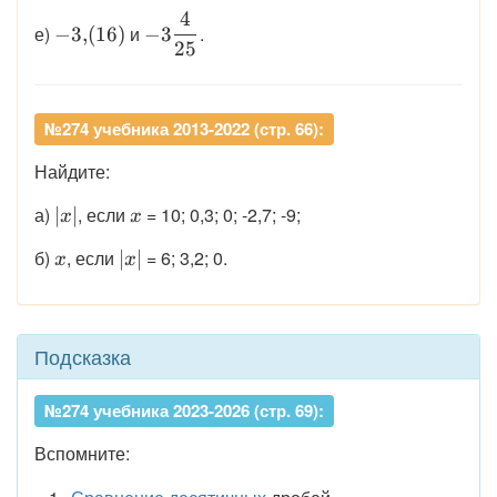
{8}
4
\displaystyle
\displaystyle
е)
и
.
−
3
,
(
16
)
−
3
25
-3{,}(16)
-3\dfrac{4}
{25}
№274 учебника 2013-2022 (стр. 66):
Найдите:
\displaystyle
\displaystyle
а)
, если
= 10; 0,3; 0; -2,7; -9;
∣
∣
x
x
|x|
x
\displaystyle
\displaystyle
б)
, если
= 6; 3,2; 0.
∣
∣
x
x
x
|x|
Подсказка
№274 учебника 2023-2026 (стр. 69):
Вспомните: