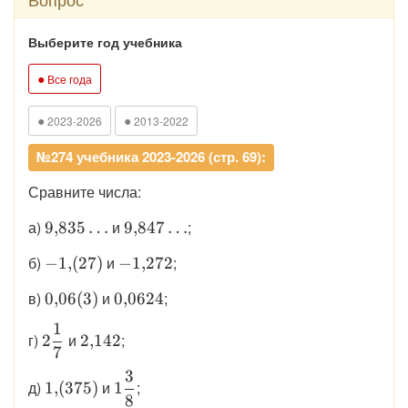
Выберите год учебника
●
Все года
●
●
2023-2026
2013-2022
№274 учебника 2023-2026 (стр. 69):
Сравните числа:
\displaystyle
\displaystyle
а)
и
;
9
,
835
…
9
,
847
…
9{,}835\ldots
9{,}847\ldots
\displaystyle
\displaystyle
б)
и
;
−
1
,
(
27
)
−
1
,
272
-1{,}(27)
-1{,}272
\displaystyle
\displaystyle
в)
и
;
0
,
06
(
3
)
0
,
0624
0{,}06(3)
0{,}0624
1
\displaystyle
\displaystyle
г)
и
;
2
2
,
142
7
2\dfrac{1}
2{,}142
{7}
3
\displaystyle
\displaystyle
д)
и
;
1
,
(
375
)
1
8
1{,}(375)
1\dfrac{3}