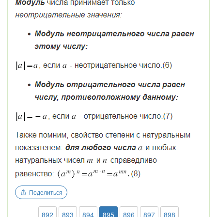
Поделиться
892
893
894
895
896
897
898